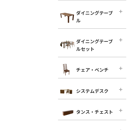
ハイタイプ テレビボード
小型テーブル・ローテーブル
幅100cm未満
ダイニングテーブ
幅100cm未満
幅100cm～150cm未満
ル
幅100cm以上
幅150cm～200cm未満
シンプルタイプ
ダイニングテーブル
幅200cm～300cm未満
ダイニングテーブ
引き出し付きタイプ
幅100cm～150cm未満
幅300cm以上
ルセット
ウォールナット
幅150cm～200cm未満
ウォールナット
ブラックチェリー
幅200cm以上
ダイニングテーブルセット
ブラックチェリー
チェア・ベンチ
ホワイトオーク
2人用
凛／RIN
ホワイトオーク
ホワイトアッシュ
4人用
ウォールナット
チェア・ベンチ・メインページ
ホワイトアッシュ
6人用
ブラックチェリー
システムデスク
ダイニングチェア
シンプルタイプ
ホワイトオーク
ウォールナット
システムデスク・メインページ
引き出し付きタイプ
ホワイトアッシュ
ブラックチェリー
タンス・チェスト
■幅160cm
ウォールナット
ホワイトオーク
幅160cm－奥行き46cm
タンス・チェスト・メインページ
ブラックチェリー
ホワイトアッシュ