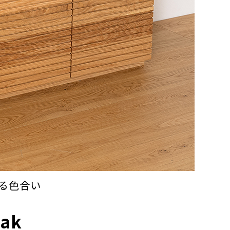
る色合い
Oak