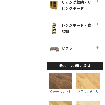
幅160cm－奥行き60cm
リビング収納・リ
ローチェスト
ホワイトオーク
リビングチェア
ビングボード
■幅180cm
幅100cm未満
ホワイトアッシュ
デスクチェア・オフィスチェア
幅180cm－奥行き46cm
幅100cm～150cm未満
リビング収納・リビングボード・メ
メープル
ベンチ
インページ
幅180cm－奥行き60cm
レンジボード・食
幅150cm～200cm未満
ウォールナット
キャビネット・サイドボード
器棚
■幅200cm
幅200cm以上
ブラックチェリー
ウォールナット
幅200cm－奥行き46cm
ウォールナット
レンジボード・食器棚・メインペー
ホワイトオーク
ブラックチェリー
ジ
幅200cm－奥行き60cm
ソファ
ブラックチェリー
ホワイトアッシュ
ホワイトオーク
ダイニングボード
■幅220cm
ホワイトオーク
ソファ・メインページ
座椅子
ホワイトアッシュ
レンジボード
幅220cm－奥行き46cm
ホワイトアッシュ
素材・材種で探す
カウチソファ
スツール
棚・ラック・シェルフ
幅220cmー奥行き60cm
ハイチェスト
1人掛けソファ
ウォールナット
■幅240cm
幅100cm未満
2人掛けソファ
ブラックチェリー
幅240cm－奥行き46cm
幅100cm～150cm未満
3人掛けソファ
ホワイトオーク
ウォールナット
ブラックチェリ
幅240cmー奥行き60cm
幅150cm～200cm未満
ー
ウォールナット
ホワイトアッシュ
幅200cm以上
ブラックチェリー