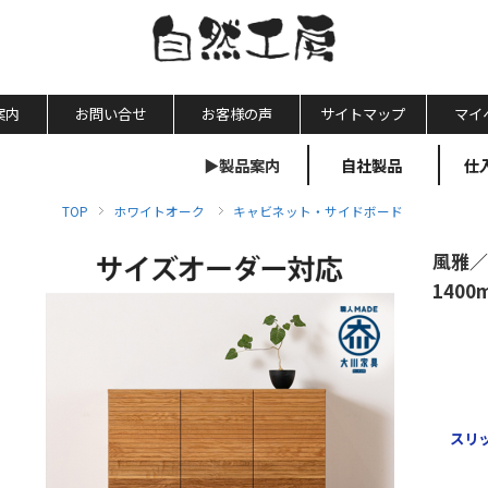
案内
お問い合せ
お客様の声
サイトマップ
マイ
▶製品案内
自社製品
仕
TOP
ホワイトオーク
キャビネット・サイドボード
風雅／
140
スリ