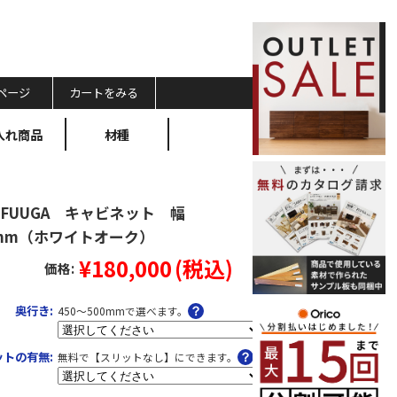
ページ
カートをみる
入れ商品
材種
FUUGA キャビネット 幅
0mm（ホワイトオーク）
¥180,000
(税込)
価格:
奥行き:
450～500mmで選べます。
ットの有無:
無料で【スリットなし】にできます。