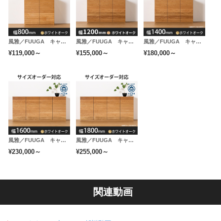
連結金具
（サイドキャビネットのみ）
風雅／FUUGA キャビネット 幅800mm（ホワイトオーク）
風雅／FUUGA キャビネット 幅1200mm（ホワイトオーク）
風雅／FUUGA キャビネット 幅1400mm（ホワイトオーク）
¥119,000～
¥155,000～
¥180,000～
サイドキャビネットには、テレビボードやチェストと連
結する為の金具が２個付属しています。並べて設置する
場合はそれぞれの側板どうし、上下２箇所で固定するこ
とで安定感が増します。 ドライバー１本で簡単に連結
が可能です。
※配送時に連結作業が必要な場合は１台につき2,000円の別途料金
風雅／FUUGA キャビネット 幅1600mm（ホワイトオーク）
風雅／FUUGA キャビネット 幅1800mm（ホワイトオーク）
¥230,000～
¥255,000～
が必要となります。
購入時の備考欄に「連結作業希望」とご記入下さい。
関連動画