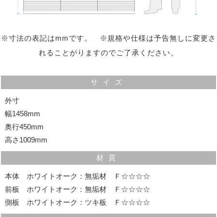
※寸法の表記はmmです。 ※規格や仕様は予告無しに変更さ
れることがりますのでご了承ください。
サイズ
外寸
幅1458mm
収納力ある引き出し
奥行450mm
桐無垢材を使用していますので、虫が付きにくく、湿度
高さ1009mm
の調整もしますので大事な物を長く保管できます。
材質
本体 ホワイトオーク：無垢材 Ｆ☆☆☆☆
前板 ホワイトオーク：無垢材 Ｆ☆☆☆☆
側板 ホワイトオーク：ツキ板 Ｆ☆☆☆☆
気配りの効いた細部の仕様