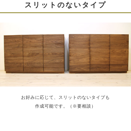
スリットのないタイプ
無垢材を用いた天板と前板
お好みに応じて、スリットのないタイプも
天板と前板には無垢材を使用しています。
作成可能です。（※要相談）
使うほどに味わいが出てきます。 また同じ木目はありま
せん。