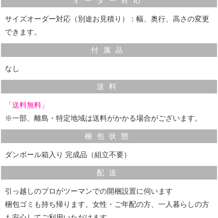
オーダー対応
サイズオーダー対応（別途お見積り）：幅、奥行、高さの変更
できます。
付属品
なし
背面収納スペース
送料
テーブルの裏側はオープンな背面収納としています。
「送料無料」
ＣＤを立てて置くことができる高さがあり、さっと出し
※一部、離島・特定地域は送料がかかる場合がございます。
入れするのに便利です。
梱包状態
ダンボール箱入り 完成品（組立不要）
配送
引っ越しのプロがツーマンでの開梱設置に伺います
梱包ゴミも持ち帰ります。女性・ご年配の方、一人暮らしの方
も安心してご利用いただけます。