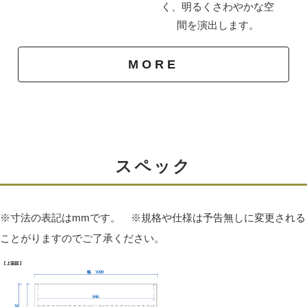
く、明るくさわやかな空
間を演出します。
MORE
伝統技法「蟻組」
スペック
引き出しは「蟻組（ダブテール）」と呼ばれる組み方で
作成されています。
とても丈夫な組み方で高級家具の引き出し等に使われて
※寸法の表記はmmです。 ※規格や仕様は予告無しに変更される
いる技法で作成しています。
ことがりますのでご了承ください。