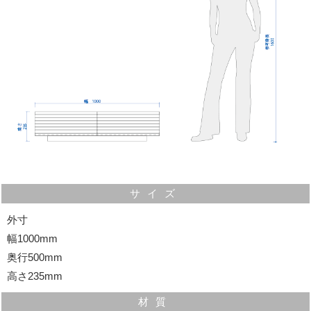
※耐荷重約30kg
サイズ
外寸
幅1000mm
収納力ある実用的な引き出し
奥行500mm
高さ235mm
左右に2杯の引き出しがあります。一般的なＣＤも立てて
材質
収納することができるようになっています。