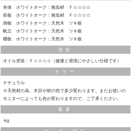
また、広さもあるのでＡ４サイズのノートも収納可能で
本体 ホワイトオーク：無垢材 Ｆ☆☆☆☆
す。
前板 ホワイトオーク：無垢材 Ｆ☆☆☆☆
側板 ホワイトオーク：天然木 ツキ板
桐無垢材を使用していますので、虫が付きにくく、湿度
帆立 ホワイトオーク：天然木 ツキ板
の調整もしますので大事な物を長く保管できます。
棚板 ホワイトオーク：天然木 ツキ板
塗装
オイル塗装：Ｆ☆☆☆☆（健康と環境にやさしい仕様です）
気配りの効いた細部の仕様
カラー
ナチュラル
※天然材の為、木目や材の色で多少変わります。またお使いの
モニターによっても色が変わりますので、ご了承ください。
重量
‐kg