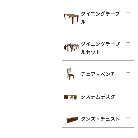
ハイタイプ テレビボード
小型テーブル・ローテーブル
幅100cm未満
ダイニングテーブ
幅100cm未満
幅100cm～150cm未満
ル
幅100cm以上
幅150cm～200cm未満
シンプルタイプ
ダイニングテーブル
幅200cm～300cm未満
ダイニングテーブ
引き出し付きタイプ
幅100cm～150cm未満
幅300cm以上
ルセット
ウォールナット
幅150cm～200cm未満
ウォールナット
ブラックチェリー
幅200cm以上
ダイニングテーブルセット
ブラックチェリー
チェア・ベンチ
ホワイトオーク
2人用
凛／RIN
ホワイトオーク
ホワイトアッシュ
4人用
ウォールナット
チェア・ベンチ・メインページ
ホワイトアッシュ
6人用
ブラックチェリー
システムデスク
ダイニングチェア
シンプルタイプ
ホワイトオーク
ウォールナット
システムデスク・メインページ
引き出し付きタイプ
ホワイトアッシュ
ブラックチェリー
タンス・チェスト
■幅160cm
ウォールナット
ホワイトオーク
幅160cm－奥行き46cm
タンス・チェスト・メインページ
ブラックチェリー
ホワイトアッシュ