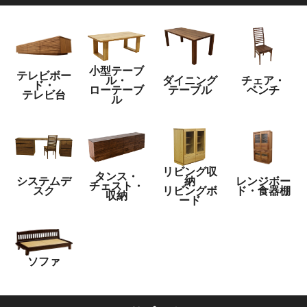
小型テーブ
テレビボー
ル・
ダイニング
チェア・
ド・
ローテーブ
テーブル
ベンチ
テレビ台
ル
リビング収
タンス・
システムデ
納
レンジボー
チェスト・
スク
リビングボ
ド・食器棚
収納
ード
ソファ