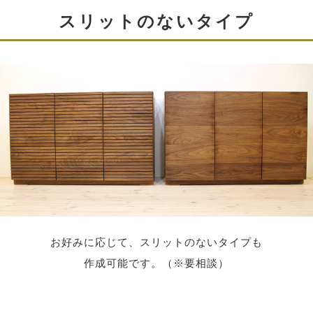
スリットのないタイプ
スリットデザイン
お好みに応じて、スリットのないタイプも
作成可能です。（※要相談）
風雅シリーズには、同じ高さでスリットが加工されてい
るので、
同一シリーズで揃えることで、統一感のある独特の空間