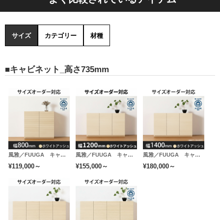
サイズ
カテゴリー
材種
連結金具
（サイドキャビネットのみ）
■キャビネット_高さ735mm
サイドキャビネットには、テレビボードやチェストと連
結する為の金具が２個付属しています。並べて設置する
場合はそれぞれの側板どうし、上下２箇所で固定するこ
とで安定感が増します。 ドライバー１本で簡単に連結
が可能です。
※配送時に連結作業が必要な場合は１台につき2,000円の別途料金
風雅／FUUGA キャビネット 幅800mm（ホワイトアッシュ-スリット）
風雅／FUUGA キャビネット 幅1200mm（ホワイトアッシュ-スリット）
風雅／FUUGA キャビネット 幅1400mm（ホワイトアッシュ-スリット）
が必要となります。
¥119,000～
¥155,000～
¥180,000～
購入時の備考欄に「連結作業希望」とご記入下さい。