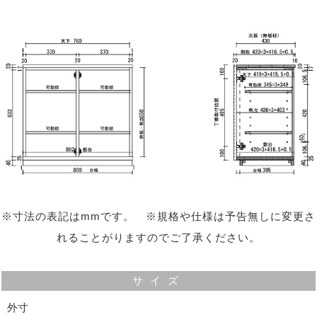
※寸法の表記はmmです。 ※規格や仕様は予告無しに変更さ
れることがりますのでご了承ください。
可動棚
高さを60mm間隔で調整することができる可動です。
サイズ
細かく高さ調整ができるので、大きめのものから小物ま
外寸
で幅広く整理できます。