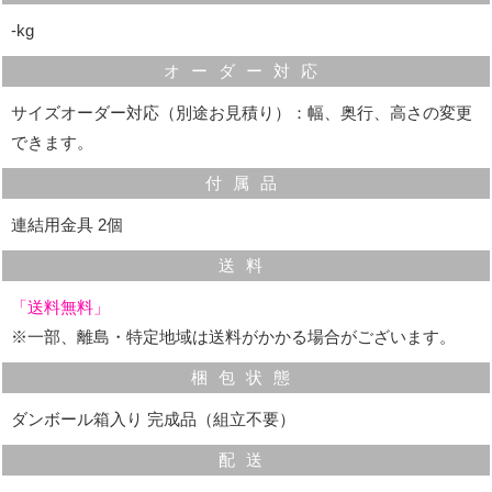
仕様です。
‐kg
お部屋の間仕切りとしてもお使いいただけます。
オーダー対応
サイズオーダー対応（別途お見積り）：幅、奥行、高さの変更
できます。
付属品
連結用金具 2個
送料
「送料無料」
※一部、離島・特定地域は送料がかかる場合がございます。
梱包状態
ダンボール箱入り 完成品（組立不要）
配送
配線用切り欠き