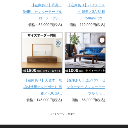
【在庫あり】彩美／
【在庫あり】ハイチェス
SAIBI センターテーブル
ト 彩美／SAIBI-幅
ローテーブル...
750mm（ウ...
価格：58,000円(税込)
価格：112,000円(税込)
【在庫あり】天然木、無
【在庫あり】凛／RIN セ
垢材使用テレビボード 風
ンターテーブル ローテー
雅／FUUGA...
ブル リビ...
価格：145,000円(税込)
価格：66,000円(税込)
1 / 1ページ
（全4件）