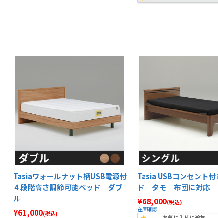
Tasiaウォールナット柄USB電源付
Tasia USBコンセント
４段階高さ調節可能ベッド ダブ
ド タモ 布団に対応 
ル
¥68,000
(税込)
在庫確認
¥61,000
(税込)