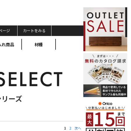
ページ
カートをみる
入れ商品
材種
 シリーズ
1
2
次へ
最後へ