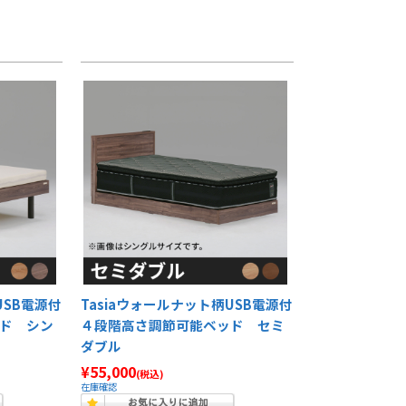
USB電源付
Tasiaウォールナット柄USB電源付
ド シン
４段階高さ調節可能ベッド セミ
ダブル
¥55,000
(税込)
在庫確認