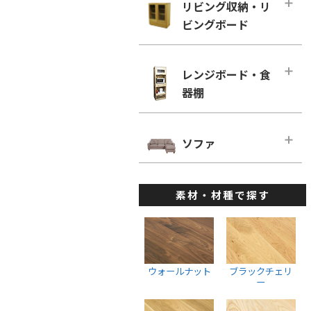
幅160cm－奥行き60cm
リビング収納・リ
ローチェスト
ホワイトオーク
リビングチェア
ビングボード
■幅180cm
幅100cm未満
ホワイトアッシュ
デスクチェア・オフィスチェア
幅180cm－奥行き46cm
幅100cm～150cm未満
リビング収納・リビングボード・メ
メープル
ベンチ
インページ
幅180cm－奥行き60cm
レンジボード・食
幅150cm～200cm未満
ウォールナット
キャビネット・サイドボード
器棚
■幅200cm
幅200cm以上
ブラックチェリー
ウォールナット
幅200cm－奥行き46cm
ウォールナット
レンジボード・食器棚・メインペー
ホワイトオーク
ブラックチェリー
ジ
幅200cm－奥行き60cm
ソファ
ブラックチェリー
ホワイトアッシュ
ホワイトオーク
ダイニングボード
■幅220cm
ホワイトオーク
ソファ・メインページ
座椅子
ホワイトアッシュ
レンジボード
幅220cm－奥行き46cm
ホワイトアッシュ
素材・材種で探す
カウチソファ
スツール
棚・ラック・シェルフ
幅220cmー奥行き60cm
ハイチェスト
1人掛けソファ
ウォールナット
■幅240cm
幅100cm未満
2人掛けソファ
ブラックチェリー
幅240cm－奥行き46cm
幅100cm～150cm未満
3人掛けソファ
ホワイトオーク
ウォールナット
ブラックチェリ
幅240cmー奥行き60cm
幅150cm～200cm未満
ー
ウォールナット
ホワイトアッシュ
幅200cm以上
ブラックチェリー