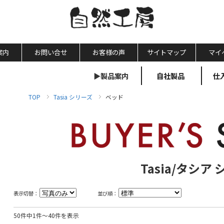
案内
お問い合せ
お客様の声
サイトマップ
マイ
▶製品案内
自社製品
仕
TOP
Tasia シリーズ
ベッド
Tasia/タシア
表示切替：
並び順：
50件中1件～40件を表示