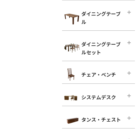
ハイタイプ テレビボード
小型テーブル・ローテーブル
幅100cm未満
ダイニングテーブ
幅100cm未満
幅100cm～150cm未満
ル
幅100cm以上
幅150cm～200cm未満
シンプルタイプ
ダイニングテーブル
幅200cm～300cm未満
ダイニングテーブ
引き出し付きタイプ
幅100cm～150cm未満
幅300cm以上
ルセット
ウォールナット
幅150cm～200cm未満
ウォールナット
ブラックチェリー
幅200cm以上
ダイニングテーブルセット
ブラックチェリー
チェア・ベンチ
ホワイトオーク
2人用
凛／RIN
ホワイトオーク
ホワイトアッシュ
4人用
ウォールナット
チェア・ベンチ・メインページ
ホワイトアッシュ
6人用
ブラックチェリー
システムデスク
ダイニングチェア
シンプルタイプ
ホワイトオーク
ウォールナット
システムデスク・メインページ
引き出し付きタイプ
ホワイトアッシュ
ブラックチェリー
タンス・チェスト
■幅160cm
ウォールナット
ホワイトオーク
幅160cm－奥行き46cm
タンス・チェスト・メインページ
ブラックチェリー
ホワイトアッシュ