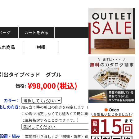
ページ
カートをみる
入れ商品
材種
ia引出タイプベッド ダブル
¥98,000
(税込)
価格:
カラー：
出しの向き:
組み立て時の引出の向きを指定します（※
この場で指定しなくても組み立て時に業者
に直接指定することができます。）
設置・組み
「玄関前引き渡し」か「開梱・設置・組み