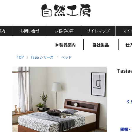
案内
お問い合せ
お客様の声
サイトマップ
マイ
▶製品案内
自社製品
仕
TOP
Tasia シリーズ
ベッド
Tas
引
開梱・