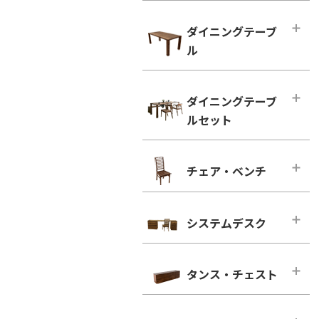
ハイタイプ テレビボード
小型テーブル・ローテーブル
幅100cm未満
ダイニングテーブ
幅100cm未満
幅100cm～150cm未満
ル
幅100cm以上
幅150cm～200cm未満
シンプルタイプ
ダイニングテーブル
幅200cm～300cm未満
ダイニングテーブ
引き出し付きタイプ
幅100cm～150cm未満
幅300cm以上
ルセット
ウォールナット
幅150cm～200cm未満
ウォールナット
ブラックチェリー
幅200cm以上
ダイニングテーブルセット
ブラックチェリー
チェア・ベンチ
ホワイトオーク
2人用
凛／RIN
ホワイトオーク
ホワイトアッシュ
4人用
ウォールナット
チェア・ベンチ・メインページ
ホワイトアッシュ
6人用
ブラックチェリー
システムデスク
ダイニングチェア
シンプルタイプ
ホワイトオーク
ウォールナット
システムデスク・メインページ
引き出し付きタイプ
ホワイトアッシュ
ブラックチェリー
タンス・チェスト
■幅160cm
ウォールナット
ホワイトオーク
幅160cm－奥行き46cm
タンス・チェスト・メインページ
ブラックチェリー
ホワイトアッシュ