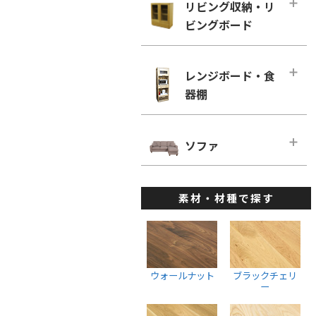
幅160cm－奥行き60cm
リビング収納・リ
ローチェスト
ホワイトオーク
リビングチェア
ビングボード
■幅180cm
幅100cm未満
ホワイトアッシュ
デスクチェア・オフィスチェア
幅180cm－奥行き46cm
幅100cm～150cm未満
リビング収納・リビングボード・メ
メープル
ベンチ
インページ
幅180cm－奥行き60cm
レンジボード・食
幅150cm～200cm未満
ウォールナット
キャビネット・サイドボード
器棚
■幅200cm
幅200cm以上
ブラックチェリー
ウォールナット
幅200cm－奥行き46cm
ウォールナット
レンジボード・食器棚・メインペー
ホワイトオーク
ブラックチェリー
ジ
幅200cm－奥行き60cm
ソファ
ブラックチェリー
ホワイトアッシュ
ホワイトオーク
ダイニングボード
■幅220cm
ホワイトオーク
ソファ・メインページ
座椅子
ホワイトアッシュ
レンジボード
幅220cm－奥行き46cm
ホワイトアッシュ
素材・材種で探す
カウチソファ
スツール
棚・ラック・シェルフ
幅220cmー奥行き60cm
ハイチェスト
1人掛けソファ
ウォールナット
■幅240cm
幅100cm未満
2人掛けソファ
ブラックチェリー
幅240cm－奥行き46cm
幅100cm～150cm未満
3人掛けソファ
ホワイトオーク
ウォールナット
ブラックチェリ
幅240cmー奥行き60cm
幅150cm～200cm未満
ー
ウォールナット
ホワイトアッシュ
幅200cm以上
ブラックチェリー