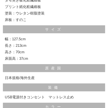
タモ突き板化粧繊維板
プリント紙化粧繊維板
塗装：ウレタン樹脂塗装
床板：すのこ
サイズ
幅：127.5cm
長さ：213cm
高さ：70cm
床面高：37cm
原産国
日本規格/海外生産
装備
USB電源付きコンセント マットレス止め
カラー