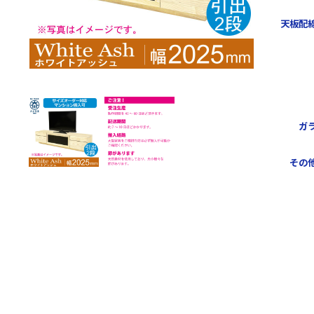
天板配線
ガ
その