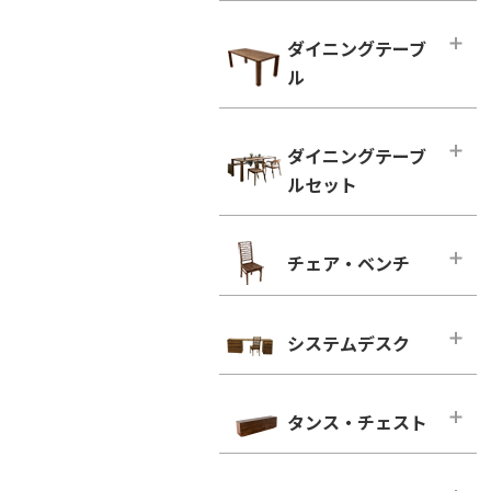
ハイタイプ テレビボード
小型テーブル・ローテーブル
幅100cm未満
ダイニングテーブ
幅100cm未満
幅100cm～150cm未満
ル
幅100cm以上
幅150cm～200cm未満
シンプルタイプ
ダイニングテーブル
幅200cm～300cm未満
ダイニングテーブ
引き出し付きタイプ
幅100cm～150cm未満
幅300cm以上
ルセット
ウォールナット
幅150cm～200cm未満
ウォールナット
ブラックチェリー
幅200cm以上
ダイニングテーブルセット
ブラックチェリー
チェア・ベンチ
ホワイトオーク
2人用
凛／RIN
ホワイトオーク
ホワイトアッシュ
4人用
ウォールナット
チェア・ベンチ・メインページ
ホワイトアッシュ
6人用
ブラックチェリー
システムデスク
ダイニングチェア
シンプルタイプ
ホワイトオーク
ウォールナット
システムデスク・メインページ
引き出し付きタイプ
ホワイトアッシュ
ブラックチェリー
タンス・チェスト
■幅160cm
ウォールナット
ホワイトオーク
幅160cm－奥行き46cm
タンス・チェスト・メインページ
ブラックチェリー
ホワイトアッシュ