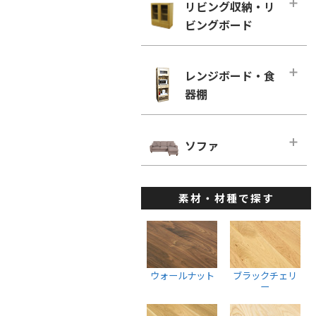
幅160cm－奥行き60cm
リビング収納・リ
ローチェスト
ホワイトオーク
リビングチェア
ビングボード
■幅180cm
幅100cm未満
ホワイトアッシュ
デスクチェア・オフィスチェア
幅180cm－奥行き46cm
幅100cm～150cm未満
リビング収納・リビングボード・メ
メープル
ベンチ
インページ
幅180cm－奥行き60cm
レンジボード・食
幅150cm～200cm未満
ウォールナット
キャビネット・サイドボード
器棚
■幅200cm
幅200cm以上
ブラックチェリー
ウォールナット
幅200cm－奥行き46cm
ウォールナット
レンジボード・食器棚・メインペー
ホワイトオーク
ブラックチェリー
ジ
幅200cm－奥行き60cm
ソファ
ブラックチェリー
ホワイトアッシュ
ホワイトオーク
ダイニングボード
■幅220cm
ホワイトオーク
ソファ・メインページ
座椅子
ホワイトアッシュ
レンジボード
幅220cm－奥行き46cm
ホワイトアッシュ
素材・材種で探す
カウチソファ
スツール
棚・ラック・シェルフ
幅220cmー奥行き60cm
ハイチェスト
1人掛けソファ
ウォールナット
■幅240cm
幅100cm未満
2人掛けソファ
ブラックチェリー
幅240cm－奥行き46cm
幅100cm～150cm未満
3人掛けソファ
ホワイトオーク
ウォールナット
ブラックチェリ
幅240cmー奥行き60cm
幅150cm～200cm未満
ー
ウォールナット
ホワイトアッシュ
幅200cm以上
ブラックチェリー