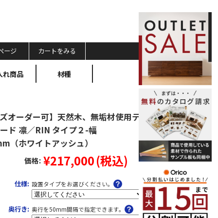
ページ
カートをみる
入れ商品
材種
ズオーダー可】天然木、無垢材使用テ
ード 凛／RIN タイプ２-幅
0mm（ホワイトアッシュ）
¥217,000
(税込)
価格:
仕様:
設置タイプをお選びください。
奥行き:
奥行を50mm間隔で指定できます。