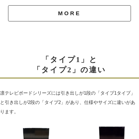
MORE
「タイプ1」と
「タイプ2」の違い
調整できる丁番
凛テレビボードシリーズには引き出しが1段の「タイプ1タイプ」
永くお使いいただくと、扉の開閉の繰り返しが原因でネ
と引き出しが2段の「タイプ2」があり、仕様やサイズに違いがあ
ジが緩み、がたつきを起こすことがあります。
ります。
その場合はドライバーでネジを閉めなおし調整すること
もできます。