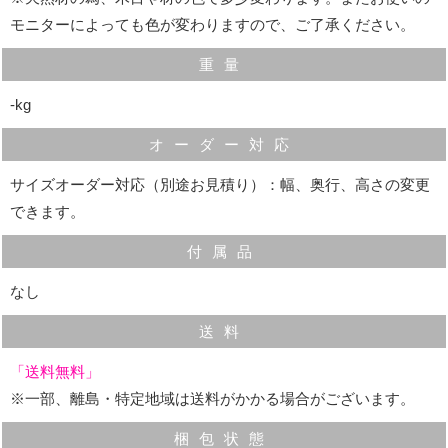
モニターによっても色が変わりますので、ご了承ください。
重量
‐kg
可動棚
オーダー対応
AV機器の収納スペースは配線も考慮して、棚板の奥側に
サイズオーダー対応（別途お見積り）：幅、奥行、高さの変更
広く切り欠きを施しています。
できます。
また、棚板の高さは調整できます。
付属品
なし
送料
「送料無料」
※一部、離島・特定地域は送料がかかる場合がございます。
梱包状態