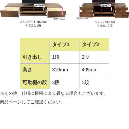
タイプ1
タイプ2
引き出し
1段
2段
高さ
310mm
405mm
可動棚の段
3段
5段
伝統技法「蟻組」
※その他、仕様は横幅により異なる場合もございます。
引き出しは「蟻組（ダブテール）」と呼ばれる組み方で
商品ページにてご確認ください。
作成されています。
とても丈夫な組み方で高級家具の引き出し等に使われて
いる技法で作成しています。