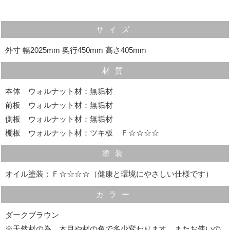
ＤＶＤを余裕で収納できる深さです。
内部には、溝が入り、厚みのある桐板で仕切りをしま
サイズ
す。
外寸 幅2025mm 奥行450mm 高さ405mm
用途に合わせて、仕切りを変更していただけます。
材質
取っ手は開けやすさにもこだわって、「掘り込み」にし
ています。
本体 ウォルナット材：無垢材
前板 ウォルナット材：無垢材
無垢材なので手触りが非常に良いです。
側板 ウォルナット材：無垢材
棚板 ウォルナット材：ツキ板 Ｆ☆☆☆☆
塗装
オイル塗装：Ｆ☆☆☆☆（健康と環境にやさしい仕様です）
カラー
ダークブラウン
※天然材の為、木目や材の色で多少変わります。またお使いの