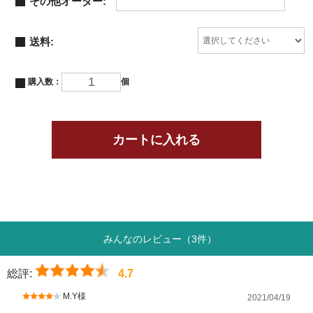
その他オーダー:
送料:
購入数：
個
みんなのレビュー（3件）
総評:
4.7
M.Y様
2021/04/19