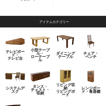
アイテムカテゴリー
小型テーブ
テレビボー
ル・
ダイニング
チェア・
ド・
ローテーブ
テーブル
ベンチ
テレビ台
ル
リビング収
タンス・
システムデ
納
レンジボー
チェスト・
スク
リビングボ
ド・食器棚
収納
ード