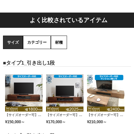
よく比較されているアイテム
サイズ
カテゴリー
材種
■タイプ1_引き出し1段
フェルト
本体の底には床が傷つきにくいようにフェルトを貼って
います。
【サイズオーダー可】天然木、無垢材使用テレビボード 凛／RIN-幅1800mm（ウォールナット・ウォルナット‐シンプル）st
【サイズオーダー可】天然木、無垢材使用テレビボード 凛／RIN-幅2000mm（ウォールナット・ウォルナット‐シンプル）st
【サイズオーダー可】天然木、無垢材使用テレビボード 凛／RIN-幅2400mm（ウォールナット・ウォルナット‐シンプル）st
本体をずらしたいときでも楽に動かせます。
¥150,000～
¥170,000～
¥210,000～