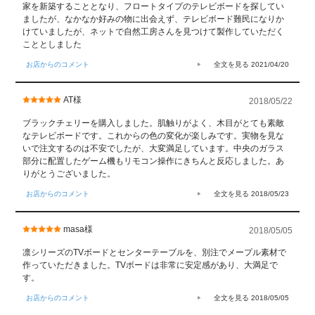
家を新築することとなり、フロートタイプのテレビボードを探してい
ましたが、なかなか好みの物に出会えず、テレビボード難民になりか
けていましたが、ネットで自然工房さんを見つけて製作していただく
こととしました
お店からのコメント
2021/04/20
AT様
2018/05/22
ブラックチェリーを購入しました。肌触りがよく、木目がとても素敵
なテレビボードです。これからの色の変化が楽しみです。実物を見な
いで注文するのは不安でしたが、大変満足しています。中央のガラス
部分に配置したゲーム機もリモコン操作にきちんと反応しました。あ
りがとうございました。
お店からのコメント
2018/05/23
masa様
2018/05/05
凛シリーズのTVボードとセンターテーブルを、別注でメープル素材で
作っていただきました。TVボードは非常に安定感があり、大満足で
す。
お店からのコメント
2018/05/05