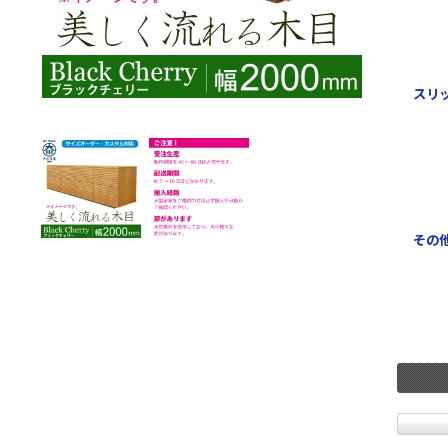
スリ
その