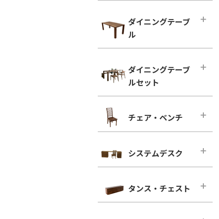
ハイタイプ テレビボード
小型テーブル・ローテーブル
幅100cm未満
ダイニングテーブ
幅100cm未満
幅100cm～150cm未満
ル
幅100cm以上
幅150cm～200cm未満
シンプルタイプ
ダイニングテーブル
幅200cm～300cm未満
ダイニングテーブ
引き出し付きタイプ
幅100cm～150cm未満
幅300cm以上
ルセット
ウォールナット
幅150cm～200cm未満
ウォールナット
ブラックチェリー
幅200cm以上
ダイニングテーブルセット
ブラックチェリー
チェア・ベンチ
ホワイトオーク
2人用
凛／RIN
ホワイトオーク
ホワイトアッシュ
4人用
ウォールナット
チェア・ベンチ・メインページ
ホワイトアッシュ
6人用
ブラックチェリー
システムデスク
ダイニングチェア
シンプルタイプ
ホワイトオーク
ウォールナット
システムデスク・メインページ
引き出し付きタイプ
ホワイトアッシュ
ブラックチェリー
タンス・チェスト
■幅160cm
ウォールナット
ホワイトオーク
幅160cm－奥行き46cm
タンス・チェスト・メインページ
ブラックチェリー
ホワイトアッシュ