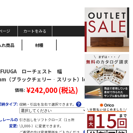
ページ
カートをみる
入れ商品
材種
FUUGA ローチェスト 幅
0mm（ブラックチェリー‐スリット）lo
¥242,000
(税込)
価格:
収納タイプ:
収納・引出を左右で選択できます。
しレールの
引き出しをソフトクローズ（1ヵ所
変更:
\3,000-）に変更できます。
ご希望の方は変更箇所をご入力くださ