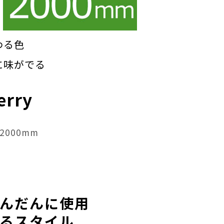
わる色
に味がでる
erry
000mm
んだんに使用
るスタイル