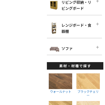
幅160cm－奥行き60cm
リビング収納・リ
ローチェスト
ホワイトオーク
リビングチェア
ビングボード
■幅180cm
幅100cm未満
ホワイトアッシュ
デスクチェア・オフィスチェア
幅180cm－奥行き46cm
幅100cm～150cm未満
リビング収納・リビングボード・メ
メープル
ベンチ
インページ
幅180cm－奥行き60cm
レンジボード・食
幅150cm～200cm未満
ウォールナット
キャビネット・サイドボード
器棚
■幅200cm
幅200cm以上
ブラックチェリー
ウォールナット
幅200cm－奥行き46cm
ウォールナット
レンジボード・食器棚・メインペー
ホワイトオーク
ブラックチェリー
ジ
幅200cm－奥行き60cm
ソファ
ブラックチェリー
ホワイトアッシュ
ホワイトオーク
ダイニングボード
■幅220cm
ホワイトオーク
ソファ・メインページ
座椅子
ホワイトアッシュ
レンジボード
幅220cm－奥行き46cm
ホワイトアッシュ
素材・材種で探す
カウチソファ
スツール
棚・ラック・シェルフ
幅220cmー奥行き60cm
ハイチェスト
1人掛けソファ
ウォールナット
■幅240cm
幅100cm未満
2人掛けソファ
ブラックチェリー
幅240cm－奥行き46cm
幅100cm～150cm未満
3人掛けソファ
ホワイトオーク
ウォールナット
ブラックチェリ
幅240cmー奥行き60cm
幅150cm～200cm未満
ー
ウォールナット
ホワイトアッシュ
幅200cm以上
ブラックチェリー