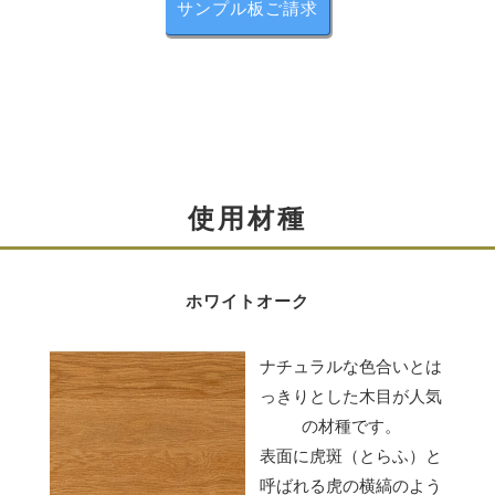
サンプル板ご請求
彩美ローチェスト ガラス追加例
使い勝手良いフルオープンレール
使用材種
引き出しのレールにはフルオープン仕様のものを採用し
ています。
ホワイトオーク
手前まで引き出せるので、奥の方まで使いやすく、非常
に使い勝手の良い部品です。
ナチュラルな色合いとは
耐荷重約30kg
っきりとした木目が人気
の材種です。
表面に虎斑（とらふ）と
呼ばれる虎の横縞のよう