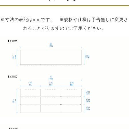
※寸法の表記はmmです。 ※規格や仕様は予告無しに変更さ
れることがりますのでご了承ください。
一箇所から変更が可能で、以下の追加料金が必要となり
ます。
収納力ある引き出し
・広い引き出し（正面左側の引き出し）
一枚：3,000円（加工代込）
桐無垢材を使用していますので、虫が付きにくく、湿度
・狭い引き出し（正面右側の引き出し）
の調整もします。
一枚：2,000円（加工代込）
また底板も厚く頑丈な作りで製作されているので、大事
な物を長く保管できます。