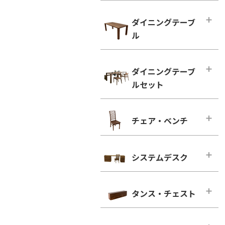
ハイタイプ テレビボード
小型テーブル・ローテーブル
幅100cm未満
ダイニングテーブ
幅100cm未満
幅100cm～150cm未満
ル
幅100cm以上
幅150cm～200cm未満
シンプルタイプ
ダイニングテーブル
幅200cm～300cm未満
ダイニングテーブ
引き出し付きタイプ
幅100cm～150cm未満
幅300cm以上
ルセット
ウォールナット
幅150cm～200cm未満
ウォールナット
ブラックチェリー
幅200cm以上
ダイニングテーブルセット
ブラックチェリー
チェア・ベンチ
ホワイトオーク
2人用
凛／RIN
ホワイトオーク
ホワイトアッシュ
4人用
ウォールナット
チェア・ベンチ・メインページ
ホワイトアッシュ
6人用
ブラックチェリー
システムデスク
ダイニングチェア
シンプルタイプ
ホワイトオーク
ウォールナット
システムデスク・メインページ
引き出し付きタイプ
ホワイトアッシュ
ブラックチェリー
タンス・チェスト
■幅160cm
ウォールナット
ホワイトオーク
幅160cm－奥行き46cm
タンス・チェスト・メインページ
ブラックチェリー
ホワイトアッシュ