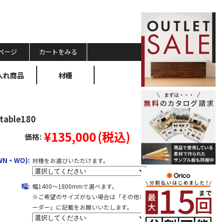
ページ
カートをみる
入れ商品
材種
Dtable180
¥135,000
(税込)
価格:
WN・WO):
材種をお選びいただけます。
幅:
幅1400～1800mmで選べます。
※ご希望のサイズがない場合は「その他オ
ーダー」に記載をお願いいたします。