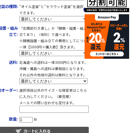
塗装の種類:
"オイル塗装"と"セラウッド塗装"を選択
できます。
設置・組み
「玄関前引き渡し」か「開梱・設置・組み
立て:
立てあり」（有料）で選べます。
※開梱設置・組み立ての費用としてにつき
一律【5000円×購入数】頂きます。
送料:
北海道への送料は一律3000円となります。
沖縄・離島への送料は要相談となります。
それ以外の地域の送料は無料となります。
他オーダー:
選択項目以外のサイズ・仕様変更はこちら
に入力してください。（要見積）
メールでの問い合わせも受付ます。
数量:
台