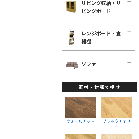
幅160cm－奥行き60cm
リビング収納・リ
ローチェスト
ホワイトオーク
リビングチェア
ビングボード
■幅180cm
幅100cm未満
ホワイトアッシュ
デスクチェア・オフィスチェア
幅180cm－奥行き46cm
幅100cm～150cm未満
リビング収納・リビングボード・メ
メープル
ベンチ
インページ
幅180cm－奥行き60cm
レンジボード・食
幅150cm～200cm未満
ウォールナット
キャビネット・サイドボード
器棚
■幅200cm
幅200cm以上
ブラックチェリー
ウォールナット
幅200cm－奥行き46cm
ウォールナット
レンジボード・食器棚・メインペー
ホワイトオーク
ブラックチェリー
ジ
幅200cm－奥行き60cm
ソファ
ブラックチェリー
ホワイトアッシュ
ホワイトオーク
ダイニングボード
■幅220cm
ホワイトオーク
ソファ・メインページ
座椅子
ホワイトアッシュ
レンジボード
幅220cm－奥行き46cm
ホワイトアッシュ
素材・材種で探す
カウチソファ
スツール
棚・ラック・シェルフ
幅220cmー奥行き60cm
ハイチェスト
1人掛けソファ
ウォールナット
■幅240cm
幅100cm未満
2人掛けソファ
ブラックチェリー
幅240cm－奥行き46cm
幅100cm～150cm未満
3人掛けソファ
ホワイトオーク
ウォールナット
ブラックチェリ
幅240cmー奥行き60cm
幅150cm～200cm未満
ー
ウォールナット
ホワイトアッシュ
幅200cm以上
ブラックチェリー