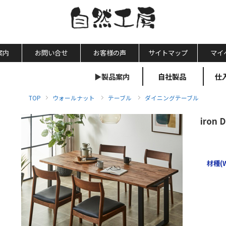
案内
お問い合せ
お客様の声
サイトマップ
マイ
▶製品案内
自社製品
仕
TOP
ウォールナット
テーブル
ダイニングテーブル
iron 
材種(