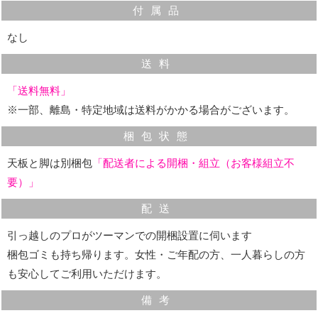
付属品
なし
送料
「送料無料」
5.接ぎ合わせ
※一部、離島・特定地域は送料がかかる場合がございます。
梱包状態
カットした木材同士を接合します。
天板と脚は別梱包
「配送者による開梱・組立（お客様組立不
「高周波プレス機」という機械に接着剤を付けた
要）」
木材を並べ、圧力をかけて接着します。テーブル
テーブルの裏面
配送
の脚も2枚の板を張り合わせることなく太く丈夫
引っ越しのプロがツーマンでの開梱設置に伺います
引き出しがあるテーブルの裏面もしっかりと作られてい
に仕上げています。
梱包ゴミも持ち帰ります。女性・ご年配の方、一人暮らしの方
ます。
も安心してご利用いただけます。
備考