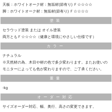
天板：ホワイトオーク材：無垢材(節有り) Ｆ☆☆☆☆
脚：ホワイトオーク材：無垢材(節有り) Ｆ☆☆☆☆
塗装
セラウッド塗装 または オイル塗装
両方ともＦ☆☆☆☆（健康と環境にやさしい仕様です）
カラー
ナチュラル
テーブルの目地
※天然材の為、木目や材の色で多少変わります。またお使いの
モニターによっても色が変わりますので、ご了承ください。
天板と脚との接合部には目地(数ミリの隙間)がデザインさ
重量
れています。
引き締まった表情を演出する、ほんのすこしだけ、こだ
‐kg
わりのあるデザインです。
オーダー対応
サイズオーダー対応、幅、奥行、高さの変更できます。