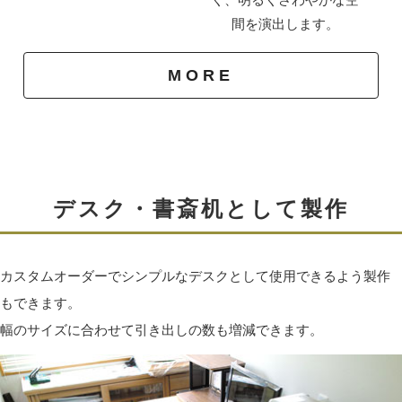
ため、仕上げとして蜜蝋ワックスを塗布しています。
3.ギャングソー
間を演出します。
※オイル塗装の場合のみ塗布します。
材料の耳部分をカットします。
蜜蝋は天然由来なので有害な成分がありません。
MORE
万一、小さなお子様の口に入っても害はなく安心です。
平行に並んだ2枚の刃によって、木材を平行に切
っていきます。
ここで一枚一枚の木材から取れる最大の幅にしま
す。
デスク・書斎机として製作
カスタムオーダーでシンプルなデスクとして使用できるよう製作
もできます。
幅のサイズに合わせて引き出しの数も増減できます。