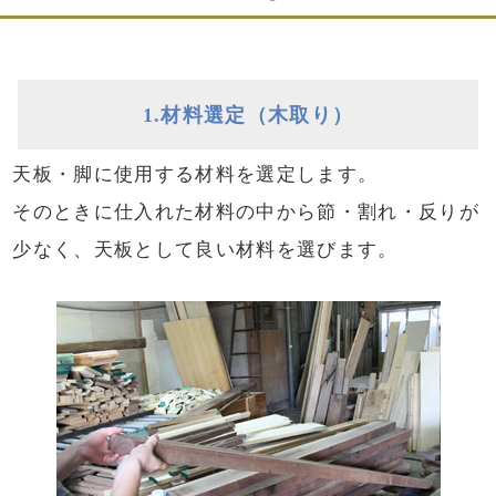
1.材料選定（木取り）
天板・脚に使用する材料を選定します。
そのときに仕入れた材料の中から節・割れ・反りが
天然木・無垢材の天板
少なく、天板として良い材料を選びます。
伐採された木（天然の無垢材）をそのまま加工している
ため、木が本来もつ特徴をそのままに、香りや手触りを
楽しむことができ、寿命の長い家具としてお楽しみいた
だけます。
特に天板には無垢板を何枚も交互に組み合わせて反りや
割れを出来るだけ防ぎ、使い心地に配慮しています。
当店の無垢材の仕上がりの美しさは、たくさんの方にご