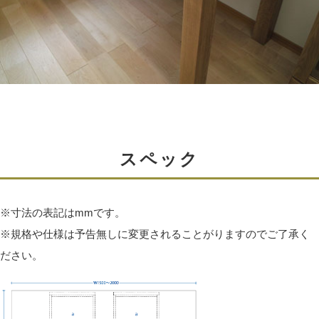
木材は製材された後に乾燥することで歪みが生じ
伝統技法「蟻組」
ます。
引き出しは「蟻組（ダブテール）」と呼ばれる組み方で
それを手押し鉋という機械で表面を削り、まっす
作成されています。
ぐに「伸ばし」ます。
とても丈夫な組み方で高級家具の引き出し等に使われて
また、次の工程（接ぎ合わせ）で木材同士が接合
いる技法で作成しています。
しやすくなる様、表面をなめらかにします。
スペック
※寸法の表記はmmです。
※規格や仕様は予告無しに変更されることがりますのでご了承く
ださい。