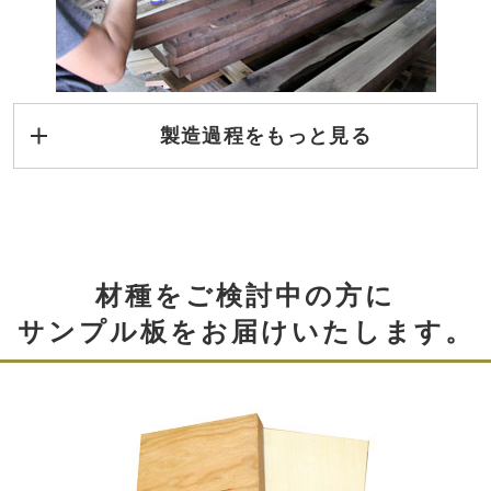
支持いただいております。
製造過程をもっと見る
2.横切り
材種をご検討中の方に
サンプル板をお届けいたします。
木取りで選定された木材をカットします。
ミリ単位のサイズ調整は作業後半に行うので、こ
天板の厚み
こでは、"大きな節""小口の割れ"をカットしま
す。
天板の厚みは25mmとし、収納に便利な引き出しを配置。
使い勝手を考慮しながらも引き出しをぎりぎりまで浅く