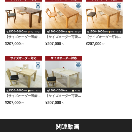
の木材との間に微妙な高さのズレが生じます。
それをワイドサンダーという大型の研磨機で削
り、平坦な面に加工します。
【サイズオーダー可能】 風雅／FUUGA 天然木・無垢ダイニングテーブル（ウォールナット・ウォルナット）
【サイズオーダー可能】 風雅／FUUGA 天然木・無垢ダイニングテーブル（ブラックチェリー）
【サイズオーダー可能】 風雅／FUUGA 天然木・無垢ダイニングテーブル（ホワイトオーク）
また表面を削ることで余分な接着剤を削り取り、
¥207,000～
¥207,000～
¥207,000～
仕上げると共に厚みをミリ単位で調整します。
ペーパー（ヤスリ）の番手は60番（粗）→150番
角の面取り加工
→320番（細）と順にかけていきます。
弊社ではテーブルの角を取る「角面取り加工」を標準に
0.2mmずつ表と裏、両面をワイドサンダーにかけ
て行っております。
【サイズオーダー可能】 風雅／FUUGA 天然木・無垢ダイニングテーブル（ホワイトアッシュ）
【サイズオーダー可能】 風雅／FUUGA 天然木・無垢ダイニングテーブル（メープル）
ていきます。
テーブル天板や脚部の角を約3mmほど取ることで、ぶつ
¥207,000～
¥207,000～
ここで天板の厚さが約42mm→40mmまで削られ
かったときの痛みが少なくなります。
ます。
小さなお子様やご年配に優しい、便利な加工です。
関連動画