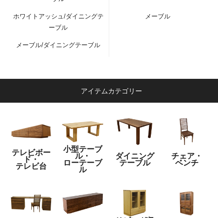
ホワイトアッシュ/ダイニングテ
メーブル
ーブル
7.パネルソー
メーブル/ダイニングテーブル
幅、奥行きをカットします。
次の工程で機械により正確にカットするため、こ
アイテムカテゴリー
こでは仕上げの寸法より20mmほど大きめにカッ
トします。
小型テーブ
テレビボー
ル・
ダイニング
チェア・
ド・
ローテーブ
テーブル
ベンチ
テレビ台
ル