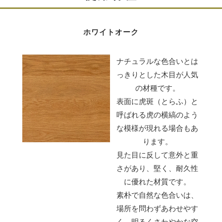
びいただけます。
オイル塗装は表面に塗膜を形成しないので木材がもって
ホワイトオーク
いる本来の色・手触り・香りを楽しむことができます。
セラウッド塗装は耐候性・耐汚染性・耐熱性・耐久性に
ナチュラルな色合いとは
優れています。熱の影響もほとんど受けず、テーブルな
っきりとした木目が人気
どで起こる輪染みの発生も抑えます。
の材種です。
表面に虎斑（とらふ）と
オイル塗装・セラウッド塗装の違い
呼ばれる虎の横縞のよう
な模様が現れる場合もあ
ります。
見た目に反して意外と重
さがあり、堅く、耐久性
に優れた材質です。
蜜蝋ワックス仕上げ
素朴で自然な色合いは、
場所を問わずあわせやす
飲み物を置く機会の多い天板には、水はじきを良くする
く、明るくさわやかな空