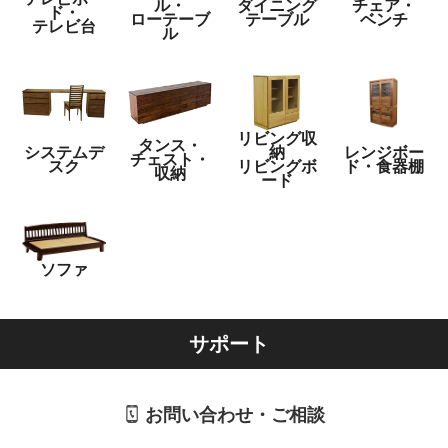
ル・
ダイニング
チェア・
ド・
ローテーブ
テーブル
ベンチ
テレビ台
ル
リビング収
タンス・
システムデ
納
レンジボー
チェスト・
スク
リビングボ
ド・食器棚
収納
ード
ソファ
サポート
お問い合わせ・ご相談