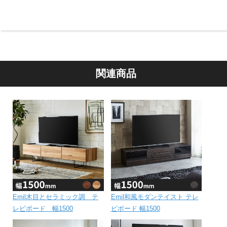
関連商品
Emil木目とセラミック調 テ
Emil和風モダンテイスト テレ
レビボード 幅1500
ビボード 幅1500