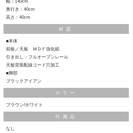
幅：140cm
奥行き：40cm
高さ：40cm
材質
■本体
前板／天板 ＭＤＦ強化紙
引き出し：フルオープンレール
天板背面配線コード穴加工
■脚部
ブラックアイアン
カラー
ブラウン/ホワイト
付属品
なし