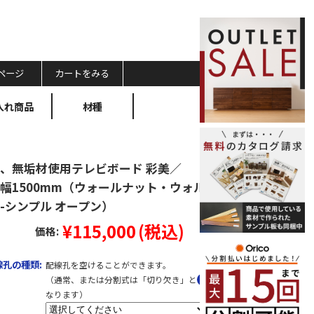
ページ
カートをみる
入れ商品
材種
、無垢材使用テレビボード 彩美／
BI-幅1500mm（ウォールナット・ウォル
-シンプル オープン）
¥115,000
(税込)
価格:
孔の種類:
配線孔を空けることができます。
（通常、または分割式は「切り欠き」と
なります）