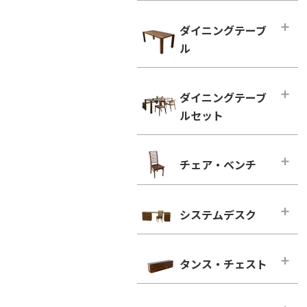
ハイタイプ テレビボード
小型テーブル・ローテーブル
幅100cm未満
ダイニングテーブ
幅100cm未満
幅100cm～150cm未満
ル
幅100cm以上
幅150cm～200cm未満
シンプルタイプ
ダイニングテーブル
幅200cm～300cm未満
ダイニングテーブ
引き出し付きタイプ
幅100cm～150cm未満
幅300cm以上
ルセット
ウォールナット
幅150cm～200cm未満
ウォールナット
ブラックチェリー
幅200cm以上
ダイニングテーブルセット
ブラックチェリー
チェア・ベンチ
ホワイトオーク
2人用
凛／RIN
ホワイトオーク
ホワイトアッシュ
4人用
ウォールナット
チェア・ベンチ・メインページ
ホワイトアッシュ
6人用
ブラックチェリー
システムデスク
ダイニングチェア
シンプルタイプ
ホワイトオーク
ウォールナット
システムデスク・メインページ
引き出し付きタイプ
ホワイトアッシュ
ブラックチェリー
タンス・チェスト
■幅160cm
ウォールナット
ホワイトオーク
幅160cm－奥行き46cm
タンス・チェスト・メインページ
ブラックチェリー
ホワイトアッシュ