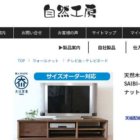
案内
お問い合せ
お客様の声
サイトマップ
マイ
▶製品案内
自社製品
仕
TOP
ウォールナット
テレビ台・テレビボード
天然木
SAI
ナット
天板配線