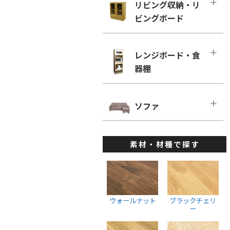
幅160cm－奥行き60cm
リビング収納・リ
ローチェスト
ホワイトオーク
リビングチェア
ビングボード
■幅180cm
幅100cm未満
ホワイトアッシュ
デスクチェア・オフィスチェア
幅180cm－奥行き46cm
幅100cm～150cm未満
リビング収納・リビングボード・メ
メープル
ベンチ
インページ
幅180cm－奥行き60cm
レンジボード・食
幅150cm～200cm未満
ウォールナット
キャビネット・サイドボード
器棚
■幅200cm
幅200cm以上
ブラックチェリー
ウォールナット
幅200cm－奥行き46cm
ウォールナット
レンジボード・食器棚・メインペー
ホワイトオーク
ブラックチェリー
ジ
幅200cm－奥行き60cm
ソファ
ブラックチェリー
ホワイトアッシュ
ホワイトオーク
ダイニングボード
■幅220cm
ホワイトオーク
ソファ・メインページ
座椅子
ホワイトアッシュ
レンジボード
幅220cm－奥行き46cm
ホワイトアッシュ
素材・材種で探す
カウチソファ
スツール
棚・ラック・シェルフ
幅220cmー奥行き60cm
ハイチェスト
1人掛けソファ
ウォールナット
■幅240cm
幅100cm未満
2人掛けソファ
ブラックチェリー
幅240cm－奥行き46cm
幅100cm～150cm未満
3人掛けソファ
ホワイトオーク
ウォールナット
ブラックチェリ
幅240cmー奥行き60cm
幅150cm～200cm未満
ー
ウォールナット
ホワイトアッシュ
幅200cm以上
ブラックチェリー