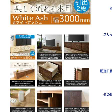
スリ
配送日程
その