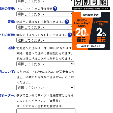
引出の変更:
（大・小）引出の仕様変更
背板:
配線用に背板なしで製作できます。
ットの有無:
無料で【スリットなし】にできます。
送料:
北海道への送料は一律3000円となります。
沖縄・離島への送料は要相談となります。
それ以外の地域の送料は無料となります。
について:
大型TVボードは特殊なため、配送業者の都
合上、納期のお約束ができません。ご了承
ください。
他オーダー:
選択項目以外のサイズ・仕様変更はこちら
に入力してください。（要見積）
メールでの問い合わせも受付ます。