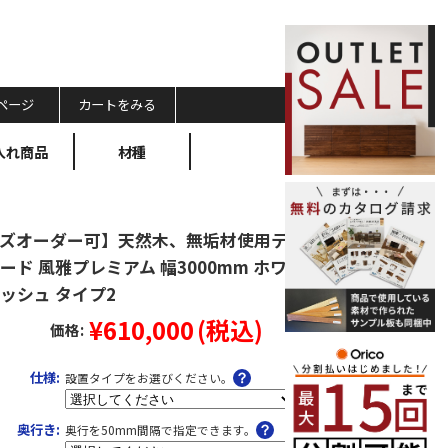
ページ
カートをみる
入れ商品
材種
ズオーダー可】天然木、無垢材使用テ
ード 風雅プレミアム 幅3000mm ホワ
ッシュ タイプ2
¥610,000
(税込)
価格:
仕様:
設置タイプをお選びください。
奥行き:
奥行を50mm間隔で指定できます。