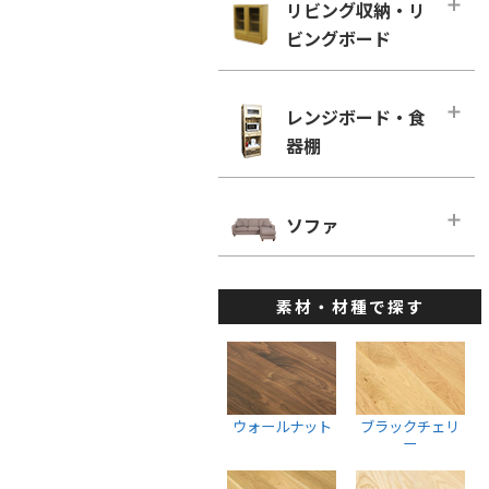
幅160cm－奥行き60cm
リビング収納・リ
ローチェスト
ホワイトオーク
リビングチェア
ビングボード
■幅180cm
幅100cm未満
ホワイトアッシュ
デスクチェア・オフィスチェア
幅180cm－奥行き46cm
幅100cm～150cm未満
リビング収納・リビングボード・メ
メープル
ベンチ
インページ
幅180cm－奥行き60cm
レンジボード・食
幅150cm～200cm未満
ウォールナット
キャビネット・サイドボード
器棚
■幅200cm
幅200cm以上
ブラックチェリー
ウォールナット
幅200cm－奥行き46cm
ウォールナット
レンジボード・食器棚・メインペー
ホワイトオーク
ブラックチェリー
ジ
幅200cm－奥行き60cm
ソファ
ブラックチェリー
ホワイトアッシュ
ホワイトオーク
ダイニングボード
■幅220cm
ホワイトオーク
ソファ・メインページ
座椅子
ホワイトアッシュ
レンジボード
幅220cm－奥行き46cm
ホワイトアッシュ
素材・材種で探す
カウチソファ
スツール
棚・ラック・シェルフ
幅220cmー奥行き60cm
ハイチェスト
1人掛けソファ
ウォールナット
■幅240cm
幅100cm未満
2人掛けソファ
ブラックチェリー
幅240cm－奥行き46cm
幅100cm～150cm未満
3人掛けソファ
ホワイトオーク
ウォールナット
ブラックチェリ
幅240cmー奥行き60cm
幅150cm～200cm未満
ー
ウォールナット
ホワイトアッシュ
幅200cm以上
ブラックチェリー