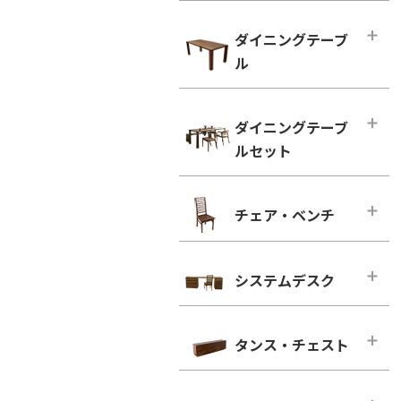
ハイタイプ テレビボード
小型テーブル・ローテーブル
幅100cm未満
ダイニングテーブ
幅100cm未満
幅100cm～150cm未満
ル
幅100cm以上
幅150cm～200cm未満
シンプルタイプ
ダイニングテーブル
幅200cm～300cm未満
ダイニングテーブ
引き出し付きタイプ
幅100cm～150cm未満
幅300cm以上
ルセット
ウォールナット
幅150cm～200cm未満
ウォールナット
ブラックチェリー
幅200cm以上
ダイニングテーブルセット
ブラックチェリー
チェア・ベンチ
ホワイトオーク
2人用
凛／RIN
ホワイトオーク
ホワイトアッシュ
4人用
ウォールナット
チェア・ベンチ・メインページ
ホワイトアッシュ
6人用
ブラックチェリー
システムデスク
ダイニングチェア
シンプルタイプ
ホワイトオーク
ウォールナット
システムデスク・メインページ
引き出し付きタイプ
ホワイトアッシュ
ブラックチェリー
タンス・チェスト
■幅160cm
ウォールナット
ホワイトオーク
幅160cm－奥行き46cm
タンス・チェスト・メインページ
ブラックチェリー
ホワイトアッシュ