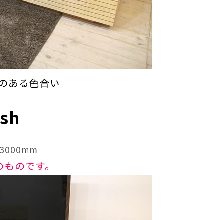
のある色合い
Ash
000mm
mのものです。