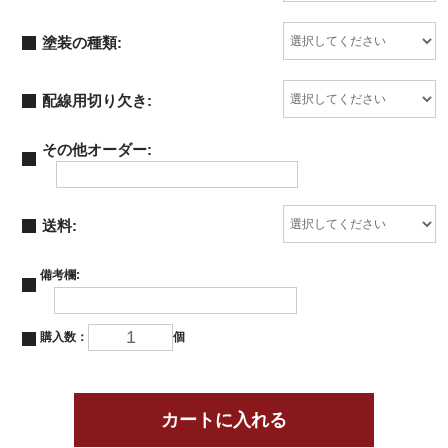
塗装の種類:
配線用切り欠き:
その他オーダー:
送料:
備考欄:
購入数：
個