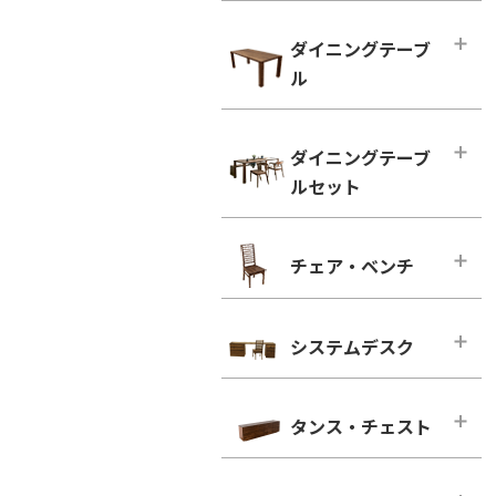
ハイタイプ テレビボード
小型テーブル・ローテーブル
幅100cm未満
ダイニングテーブ
幅100cm未満
幅100cm～150cm未満
ル
幅100cm以上
幅150cm～200cm未満
シンプルタイプ
ダイニングテーブル
幅200cm～300cm未満
ダイニングテーブ
引き出し付きタイプ
幅100cm～150cm未満
幅300cm以上
ルセット
ウォールナット
幅150cm～200cm未満
ウォールナット
ブラックチェリー
幅200cm以上
ダイニングテーブルセット
ブラックチェリー
チェア・ベンチ
ホワイトオーク
2人用
凛／RIN
ホワイトオーク
ホワイトアッシュ
4人用
ウォールナット
チェア・ベンチ・メインページ
ホワイトアッシュ
6人用
ブラックチェリー
システムデスク
ダイニングチェア
シンプルタイプ
ホワイトオーク
ウォールナット
システムデスク・メインページ
引き出し付きタイプ
ホワイトアッシュ
ブラックチェリー
タンス・チェスト
■幅160cm
ウォールナット
ホワイトオーク
幅160cm－奥行き46cm
タンス・チェスト・メインページ
ブラックチェリー
ホワイトアッシュ