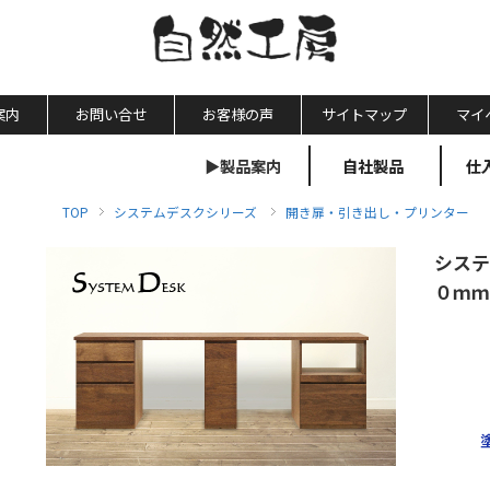
案内
お問い合せ
お客様の声
サイトマップ
マイ
▶製品案内
自社製品
仕
TOP
システムデスクシリーズ
開き扉・引き出し・プリンター
システ
０ｍｍ