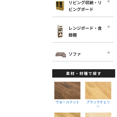
幅160cm－奥行き60cm
リビング収納・リ
ローチェスト
ホワイトオーク
リビングチェア
ビングボード
■幅180cm
幅100cm未満
ホワイトアッシュ
デスクチェア・オフィスチェア
幅180cm－奥行き46cm
幅100cm～150cm未満
リビング収納・リビングボード・メ
メープル
ベンチ
インページ
幅180cm－奥行き60cm
レンジボード・食
幅150cm～200cm未満
ウォールナット
キャビネット・サイドボード
器棚
■幅200cm
幅200cm以上
ブラックチェリー
ウォールナット
幅200cm－奥行き46cm
ウォールナット
レンジボード・食器棚・メインペー
ホワイトオーク
ブラックチェリー
ジ
幅200cm－奥行き60cm
ソファ
ブラックチェリー
ホワイトアッシュ
ホワイトオーク
ダイニングボード
■幅220cm
ホワイトオーク
ソファ・メインページ
座椅子
ホワイトアッシュ
レンジボード
幅220cm－奥行き46cm
ホワイトアッシュ
素材・材種で探す
カウチソファ
スツール
棚・ラック・シェルフ
幅220cmー奥行き60cm
ハイチェスト
1人掛けソファ
ウォールナット
■幅240cm
幅100cm未満
2人掛けソファ
ブラックチェリー
幅240cm－奥行き46cm
幅100cm～150cm未満
3人掛けソファ
ホワイトオーク
ウォールナット
ブラックチェリ
幅240cmー奥行き60cm
幅150cm～200cm未満
ー
ウォールナット
ホワイトアッシュ
幅200cm以上
ブラックチェリー