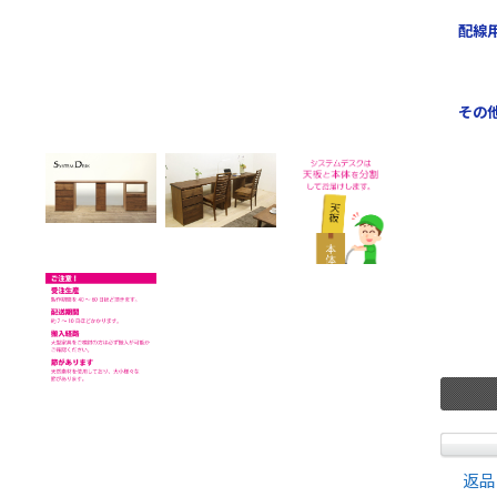
配線
その
返品