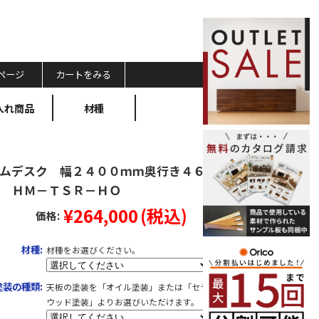
ページ
カートをみる
入れ商品
材種
ムデスク 幅２４００ｍｍ奥行き４６
 ＨＭ－ＴＳＲ－ＨＯ
¥264,000
(税込)
価格:
材種:
材種をお選びください。
塗装の種類:
天板の塗装を「オイル塗装」または「セラ
ウッド塗装」よりお選びいただけます。