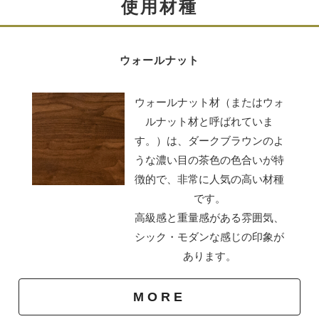
使用材種
ウォールナット
ウォールナット材（またはウォ
ルナット材と呼ばれていま
す。）は、ダークブラウンのよ
天板加工
うな濃い目の茶色の色合いが特
コーナー（角）に設置する場合はそれに合わせて天板を
徴的で、非常に人気の高い材種
加工いたします。カウンターや間仕切りのような仕様も
です。
製作できます。（要見積もり相談）
高級感と重量感がある雰囲気、
シック・モダンな感じの印象が
あります。
MORE