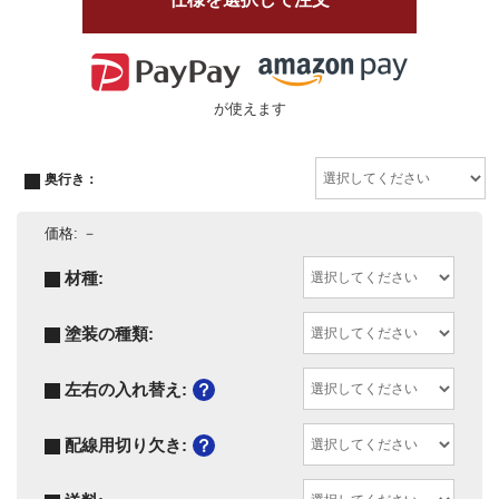
が使えます
奥行き：
価格:
－
材種:
塗装の種類:
左右の入れ替え:
配線用切り欠き: