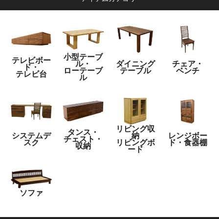
小型テーブ
テレビボー
ル・
ダイニング
チェア・
ド・
ローテーブ
テーブル
ベンチ
テレビ台
ル
リビング収
タンス・
システムデ
納
レンジボー
チェスト・
スク
リビングボ
ド・食器棚
収納
ード
ソファ