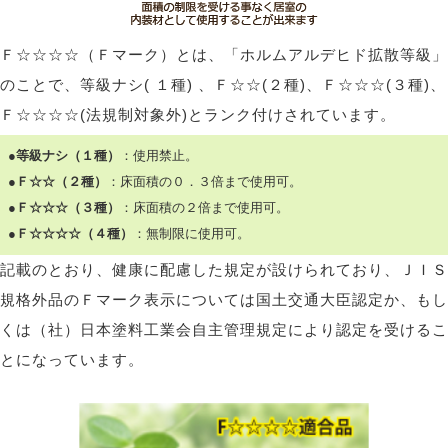
Ｆ☆☆☆☆（Ｆマーク）とは、「ホルムアルデヒド拡散等級」
のことで、等級ナシ( １種) 、Ｆ☆☆(２種)、Ｆ☆☆☆(３種)、
Ｆ☆☆☆☆(法規制対象外)とランク付けされています。
●等級ナシ（１種）
：使用禁止。
●Ｆ☆☆（２種）
：床面積の０．３倍まで使用可。
●Ｆ☆☆☆（３種）
：床面積の２倍まで使用可。
●Ｆ☆☆☆☆（４種）
：無制限に使用可。
記載のとおり、健康に配慮した規定が設けられており、ＪＩＳ
規格外品のＦマーク表示については国土交通大臣認定か、もし
くは（社）日本塗料工業会自主管理規定により認定を受けるこ
とになっています。