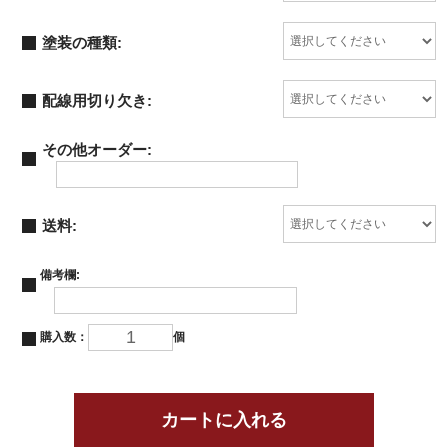
塗装の種類:
配線用切り欠き:
その他オーダー:
送料:
備考欄:
購入数：
個