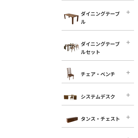
ハイタイプ テレビボード
小型テーブル・ローテーブル
幅100cm未満
ダイニングテーブ
幅100cm未満
幅100cm～150cm未満
ル
幅100cm以上
幅150cm～200cm未満
シンプルタイプ
ダイニングテーブル
幅200cm～300cm未満
ダイニングテーブ
引き出し付きタイプ
幅100cm～150cm未満
幅300cm以上
ルセット
ウォールナット
幅150cm～200cm未満
ウォールナット
ブラックチェリー
幅200cm以上
ダイニングテーブルセット
ブラックチェリー
チェア・ベンチ
ホワイトオーク
2人用
凛／RIN
ホワイトオーク
ホワイトアッシュ
4人用
ウォールナット
チェア・ベンチ・メインページ
ホワイトアッシュ
6人用
ブラックチェリー
システムデスク
ダイニングチェア
シンプルタイプ
ホワイトオーク
ウォールナット
システムデスク・メインページ
引き出し付きタイプ
ホワイトアッシュ
ブラックチェリー
タンス・チェスト
■幅160cm
ウォールナット
ホワイトオーク
幅160cm－奥行き46cm
タンス・チェスト・メインページ
ブラックチェリー
ホワイトアッシュ