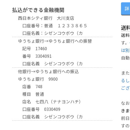
詳
払込ができる金融機関
西日本シティ銀行 大川支店
口座番号：普通 １２３３８６５
送
口座名義：シゼンコウボウ（カ
送料
ゆうちょ銀行→ゆうちょ銀行への振替
す。
記号 17460
は別
番号 3304091
自動
口座名義 シゼンコウボウ（カ
他銀行→ゆうちょ銀行への振込
また
ゆうちょ銀行 9900
るし
店番 748
ござ
種目 普通
店名 七四八（ナナヨンハチ）
なお
口座番号 0330409
きま
口座名義 シゼンコウボウ（カ
前日
すの