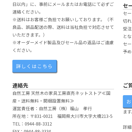
日以内」に、事前にメールまたはお電話にて必ずご
セ
連絡ください。
セー
※送料はお客様ご負担でお願いしております。（不
切れ
良品、誤品配送の際、送料は当社負担で対応させて
受注
いただきます。）
とな
※オーダーメイド製品及びセール品の返品はご遠慮
セー
ください。
予め
詳しくはこちら
連絡先
ご
自然工房 天然木の家具工房直売ネットストア≪国
産・送料無料・開梱設置無料≫
お
運営責任者：自然工房（株）福山 孝行
ます
所在地：〒831-0021 福岡県大川市大字大橋213-5
TEL：0944-88-3312
詳細
FAX：0944-88-3334