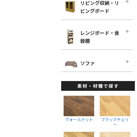
幅160cm－奥行き60cm
リビング収納・リ
ローチェスト
ホワイトオーク
リビングチェア
ビングボード
■幅180cm
幅100cm未満
ホワイトアッシュ
デスクチェア・オフィスチェア
幅180cm－奥行き46cm
幅100cm～150cm未満
リビング収納・リビングボード・メ
メープル
ベンチ
インページ
幅180cm－奥行き60cm
レンジボード・食
幅150cm～200cm未満
ウォールナット
キャビネット・サイドボード
器棚
■幅200cm
幅200cm以上
ブラックチェリー
ウォールナット
幅200cm－奥行き46cm
ウォールナット
レンジボード・食器棚・メインペー
ホワイトオーク
ブラックチェリー
ジ
幅200cm－奥行き60cm
ソファ
ブラックチェリー
ホワイトアッシュ
ホワイトオーク
ダイニングボード
■幅220cm
ホワイトオーク
ソファ・メインページ
座椅子
ホワイトアッシュ
レンジボード
幅220cm－奥行き46cm
ホワイトアッシュ
素材・材種で探す
カウチソファ
スツール
棚・ラック・シェルフ
幅220cmー奥行き60cm
ハイチェスト
1人掛けソファ
ウォールナット
■幅240cm
幅100cm未満
2人掛けソファ
ブラックチェリー
幅240cm－奥行き46cm
幅100cm～150cm未満
3人掛けソファ
ホワイトオーク
ウォールナット
ブラックチェリ
幅240cmー奥行き60cm
幅150cm～200cm未満
ー
ウォールナット
ホワイトアッシュ
幅200cm以上
ブラックチェリー