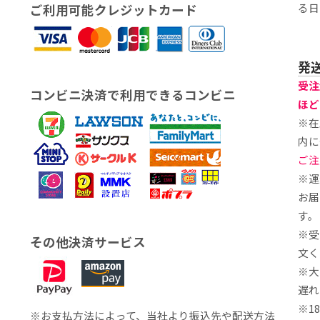
る日
ご利用可能クレジットカード
発
受注
コンビニ決済で利用できるコンビニ
ほど
※在
内に
ご注
※運
お届
す。
※受
その他決済サービス
文く
※大
遅れ
※1
※お支払方法によって、当社より振込先や配送方法