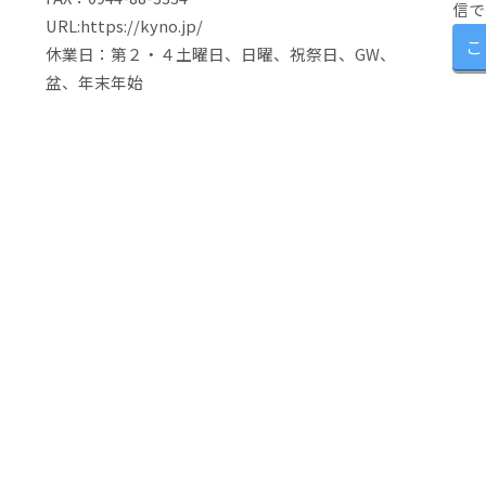
信で
URL:https://kyno.jp/
こ
休業日：第２・４土曜日、日曜、祝祭日、GW、
盆、年末年始