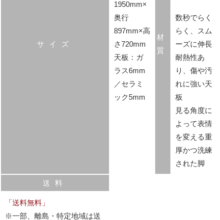
1950mm×
奥行
数秒でらく
897mm×高
らく、スム
材
サイズ
さ720mm
ーズに伸長
質
天板：ガ
耐熱性あ
ラス6mm
り、傷や汚
／セラミ
れに強い天
ック5mm
板
見る角度に
よって表情
を変える重
厚かつ洗練
された脚
送料
「送料無料」
※一部、離島・特定地域は送