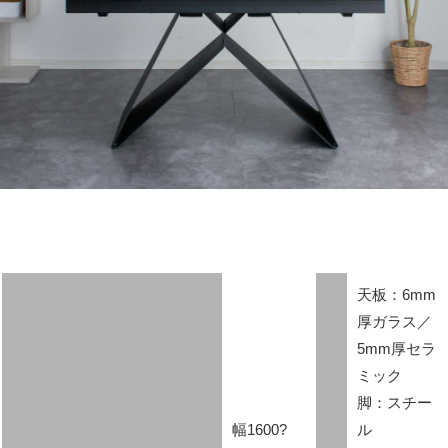
天板：6mm
厚ガラス／
5mm厚セラ
ミック
脚：スチー
幅1600?
ル