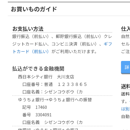
お買いものガイド
お支払い方法
仕
銀行振込（前払い）、郵貯銀行振込（前払い）クレ
自然
ジットカード払い、コンビニ決済（前払い）、
ギフ
セル
トカード（前払い）
がご利用いただけます。
ご注
詳
払込ができる金融機関
西日本シティ銀行 大川支店
口座番号：普通 １２３３８６５
送
口座名義：シゼンコウボウ（カ
送料
ゆうちょ銀行→ゆうちょ銀行への振替
す。
記号 17460
は別
番号 3304091
自動
口座名義 シゼンコウボウ（カ
他銀行→ゆうちょ銀行への振込