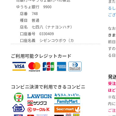
また
ゆうちょ銀行 9900
るし
店番 748
ござ
種目 普通
店名 七四八（ナナヨンハチ）
なお
口座番号 0330409
きま
口座名義 シゼンコウボウ（カ
前日
すの
る日
ご利用可能クレジットカード
発
受注
コンビニ決済で利用できるコンビニ
ほど
※在
内に
ご注