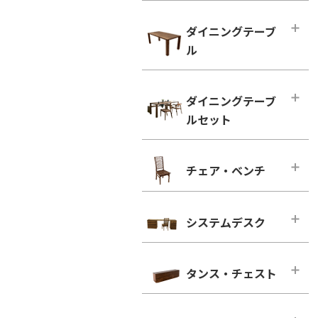
ハイタイプ テレビボード
小型テーブル・ローテーブル
幅100cm未満
ダイニングテーブ
幅100cm未満
幅100cm～150cm未満
ル
幅100cm以上
幅150cm～200cm未満
シンプルタイプ
ダイニングテーブル
幅200cm～300cm未満
ダイニングテーブ
引き出し付きタイプ
幅100cm～150cm未満
幅300cm以上
ルセット
ウォールナット
幅150cm～200cm未満
ウォールナット
ブラックチェリー
幅200cm以上
ダイニングテーブルセット
ブラックチェリー
チェア・ベンチ
ホワイトオーク
2人用
凛／RIN
ホワイトオーク
ホワイトアッシュ
4人用
ウォールナット
チェア・ベンチ・メインページ
ホワイトアッシュ
6人用
ブラックチェリー
システムデスク
ダイニングチェア
シンプルタイプ
ホワイトオーク
ウォールナット
システムデスク・メインページ
引き出し付きタイプ
ホワイトアッシュ
ブラックチェリー
タンス・チェスト
■幅160cm
ウォールナット
ホワイトオーク
幅160cm－奥行き46cm
タンス・チェスト・メインページ
ブラックチェリー
ホワイトアッシュ