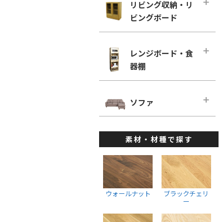
幅160cm－奥行き60cm
リビング収納・リ
ローチェスト
ホワイトオーク
リビングチェア
ビングボード
■幅180cm
幅100cm未満
ホワイトアッシュ
デスクチェア・オフィスチェア
幅180cm－奥行き46cm
幅100cm～150cm未満
リビング収納・リビングボード・メ
メープル
ベンチ
インページ
幅180cm－奥行き60cm
レンジボード・食
幅150cm～200cm未満
ウォールナット
キャビネット・サイドボード
器棚
■幅200cm
幅200cm以上
ブラックチェリー
ウォールナット
幅200cm－奥行き46cm
ウォールナット
レンジボード・食器棚・メインペー
ホワイトオーク
ブラックチェリー
ジ
幅200cm－奥行き60cm
ソファ
ブラックチェリー
ホワイトアッシュ
ホワイトオーク
ダイニングボード
■幅220cm
ホワイトオーク
ソファ・メインページ
座椅子
ホワイトアッシュ
レンジボード
幅220cm－奥行き46cm
ホワイトアッシュ
素材・材種で探す
カウチソファ
スツール
棚・ラック・シェルフ
幅220cmー奥行き60cm
ハイチェスト
1人掛けソファ
ウォールナット
■幅240cm
幅100cm未満
2人掛けソファ
ブラックチェリー
幅240cm－奥行き46cm
幅100cm～150cm未満
3人掛けソファ
ホワイトオーク
ウォールナット
ブラックチェリ
幅240cmー奥行き60cm
幅150cm～200cm未満
ー
ウォールナット
ホワイトアッシュ
幅200cm以上
ブラックチェリー