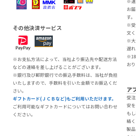
※運
お届
す。
※受
その他決済サービス
文く
※大
遅れ
※1
※お支払方法によって、当社より振込先や配送方法
おり
などの連絡を差し上げることがございます。
※銀行及び郵貯銀行での振込手数料は、当社が負担
いたしますので、手数料を引いた金額でお振込くだ
ア
さい。
受注
ギフトカード(ＪＣＢなど)もご利用いただけます。
安を
ご利用可能なギフトカードについてはお問い合わせ
もし
ください。
絡く
製品