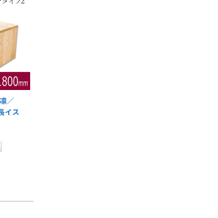
凛／
・長イス