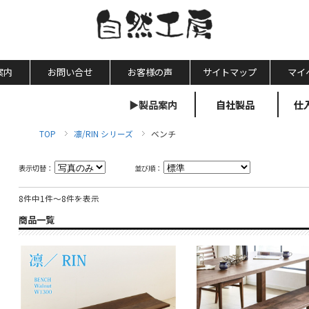
案内
お問い合せ
お客様の声
サイトマップ
マイ
▶製品案内
自社製品
仕
TOP
凛/RIN シリーズ
ベンチ
表示切替：
並び順：
8件中1件～8件を表示
商品一覧