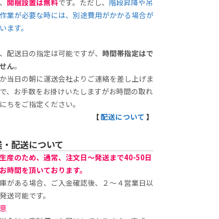
、
開梱設置は無料
です。ただし、
階段昇降や吊
作業が必要な時には、別途費用がかかる場合が
います。
、配送日の指定は可能ですが、
時間帯指定はで
せん
。
か当日の朝に運送会社よりご連絡を差し上げま
で、お手数をお掛けいたしますがお時間の取れ
にちをご指定ください。
【
配送について
】
送・配送について
生産のため、通常、注文日～発送まで40-50日
お時間を頂いております。
庫がある場合、ご入金確認後、２～４営業日以
発送可能です。
意