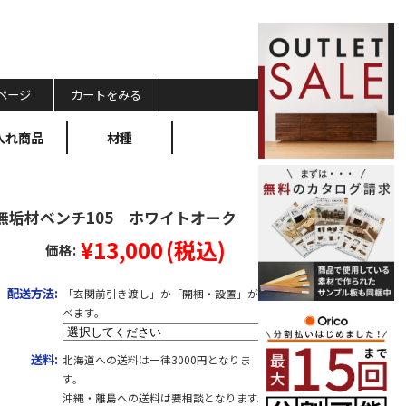
ページ
カートをみる
入れ商品
材種
ta無垢材ベンチ105 ホワイトオーク
¥13,000
(税込)
価格:
配送方法:
「玄関前引き渡し」か「開梱・設置」が選
べます。
送料:
北海道への送料は一律3000円となりま
す。
沖縄・離島への送料は要相談となります。