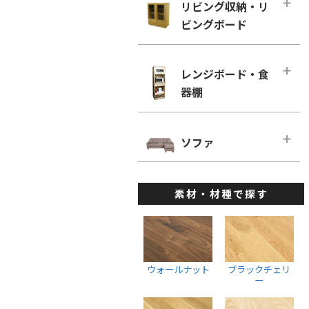
幅160cm－奥行き60cm
リビング収納・リ
ローチェスト
ホワイトオーク
リビングチェア
ビングボード
■幅180cm
幅100cm未満
ホワイトアッシュ
デスクチェア・オフィスチェア
幅180cm－奥行き46cm
幅100cm～150cm未満
リビング収納・リビングボード・メ
メープル
ベンチ
インページ
幅180cm－奥行き60cm
レンジボード・食
幅150cm～200cm未満
ウォールナット
キャビネット・サイドボード
器棚
■幅200cm
幅200cm以上
ブラックチェリー
ウォールナット
幅200cm－奥行き46cm
ウォールナット
レンジボード・食器棚・メインペー
ホワイトオーク
ブラックチェリー
ジ
幅200cm－奥行き60cm
ソファ
ブラックチェリー
ホワイトアッシュ
ホワイトオーク
ダイニングボード
■幅220cm
ホワイトオーク
ソファ・メインページ
座椅子
ホワイトアッシュ
レンジボード
幅220cm－奥行き46cm
ホワイトアッシュ
素材・材種で探す
カウチソファ
スツール
棚・ラック・シェルフ
幅220cmー奥行き60cm
ハイチェスト
1人掛けソファ
ウォールナット
■幅240cm
幅100cm未満
2人掛けソファ
ブラックチェリー
幅240cm－奥行き46cm
幅100cm～150cm未満
3人掛けソファ
ホワイトオーク
ウォールナット
ブラックチェリ
幅240cmー奥行き60cm
幅150cm～200cm未満
ー
ウォールナット
ホワイトアッシュ
幅200cm以上
ブラックチェリー