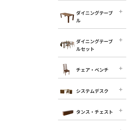
ハイタイプ テレビボード
小型テーブル・ローテーブル
幅100cm未満
ダイニングテーブ
幅100cm未満
幅100cm～150cm未満
ル
幅100cm以上
幅150cm～200cm未満
シンプルタイプ
ダイニングテーブル
幅200cm～300cm未満
ダイニングテーブ
引き出し付きタイプ
幅100cm～150cm未満
幅300cm以上
ルセット
ウォールナット
幅150cm～200cm未満
ウォールナット
ブラックチェリー
幅200cm以上
ダイニングテーブルセット
ブラックチェリー
チェア・ベンチ
ホワイトオーク
2人用
凛／RIN
ホワイトオーク
ホワイトアッシュ
4人用
ウォールナット
チェア・ベンチ・メインページ
ホワイトアッシュ
6人用
ブラックチェリー
システムデスク
ダイニングチェア
シンプルタイプ
ホワイトオーク
ウォールナット
システムデスク・メインページ
引き出し付きタイプ
ホワイトアッシュ
ブラックチェリー
タンス・チェスト
■幅160cm
ウォールナット
ホワイトオーク
幅160cm－奥行き46cm
タンス・チェスト・メインページ
ブラックチェリー
ホワイトアッシュ