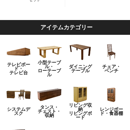
アイテムカテゴリー
小型テーブ
テレビボー
ル・
ダイニング
チェア・
ド・
ローテーブ
テーブル
ベンチ
テレビ台
ル
リビング収
タンス・
システムデ
納
レンジボー
チェスト・
スク
リビングボ
ド・食器棚
収納
ード