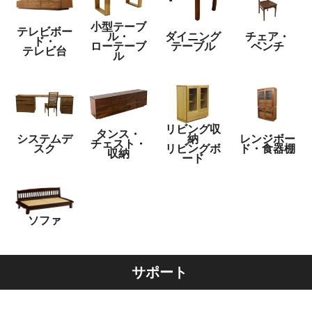
小型テーブ
テレビボー
ル・
ダイニング
チェア・
ド・
ローテーブ
テーブル
ベンチ
テレビ台
ル
リビング収
タンス・
システムデ
納
レンジボー
チェスト・
スク
リビングボ
ド・食器棚
収納
ード
ソファ
サポート