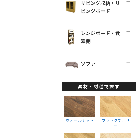
幅160cm－奥行き60cm
リビング収納・リ
ローチェスト
ホワイトオーク
リビングチェア
ビングボード
■幅180cm
幅100cm未満
ホワイトアッシュ
デスクチェア・オフィスチェア
幅180cm－奥行き46cm
幅100cm～150cm未満
リビング収納・リビングボード・メ
メープル
ベンチ
インページ
幅180cm－奥行き60cm
レンジボード・食
幅150cm～200cm未満
ウォールナット
キャビネット・サイドボード
器棚
■幅200cm
幅200cm以上
ブラックチェリー
ウォールナット
幅200cm－奥行き46cm
ウォールナット
レンジボード・食器棚・メインペー
ホワイトオーク
ブラックチェリー
ジ
幅200cm－奥行き60cm
ソファ
ブラックチェリー
ホワイトアッシュ
ホワイトオーク
ダイニングボード
■幅220cm
ホワイトオーク
ソファ・メインページ
座椅子
ホワイトアッシュ
レンジボード
幅220cm－奥行き46cm
ホワイトアッシュ
素材・材種で探す
カウチソファ
スツール
棚・ラック・シェルフ
幅220cmー奥行き60cm
ハイチェスト
1人掛けソファ
ウォールナット
■幅240cm
幅100cm未満
2人掛けソファ
ブラックチェリー
幅240cm－奥行き46cm
幅100cm～150cm未満
3人掛けソファ
ホワイトオーク
ウォールナット
ブラックチェリ
幅240cmー奥行き60cm
幅150cm～200cm未満
ー
ウォールナット
ホワイトアッシュ
幅200cm以上
ブラックチェリー