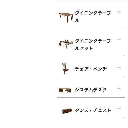
ハイタイプ テレビボード
小型テーブル・ローテーブル
幅100cm未満
ダイニングテーブ
幅100cm未満
幅100cm～150cm未満
ル
幅100cm以上
幅150cm～200cm未満
シンプルタイプ
ダイニングテーブル
幅200cm～300cm未満
ダイニングテーブ
引き出し付きタイプ
幅100cm～150cm未満
幅300cm以上
ルセット
ウォールナット
幅150cm～200cm未満
ウォールナット
ブラックチェリー
幅200cm以上
ダイニングテーブルセット
ブラックチェリー
チェア・ベンチ
ホワイトオーク
2人用
凛／RIN
ホワイトオーク
ホワイトアッシュ
4人用
ウォールナット
チェア・ベンチ・メインページ
ホワイトアッシュ
6人用
ブラックチェリー
システムデスク
ダイニングチェア
シンプルタイプ
ホワイトオーク
ウォールナット
システムデスク・メインページ
引き出し付きタイプ
ホワイトアッシュ
ブラックチェリー
タンス・チェスト
■幅160cm
ウォールナット
ホワイトオーク
幅160cm－奥行き46cm
タンス・チェスト・メインページ
ブラックチェリー
ホワイトアッシュ