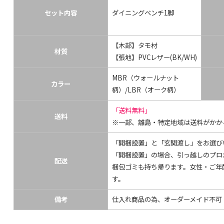
セット内容
ダイニングベンチ1脚
【木部】タモ材
材質
【張地】PVCレザー(BK/WH)
MBR（ウォールナット
カラー
柄）/LBR（オーク柄）
「送料無料」
送料
※一部、離島・特定地域は送料がかか
「開梱設置」と「玄関渡し」をお選び
「開梱設置」の場合、引っ越しのプロ
配送
梱包ゴミも持ち帰ります。女性・ご年
す。
備考
仕入れ商品の為、オーダーメイド不可