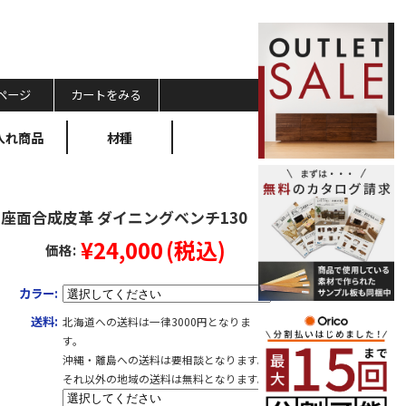
ページ
カートをみる
入れ商品
材種
via 座面合成皮革 ダイニングベンチ130
¥24,000
(税込)
価格:
カラー:
送料:
北海道への送料は一律3000円となりま
す。
沖縄・離島への送料は要相談となります。
それ以外の地域の送料は無料となります。