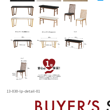
13-030-lp-detail-01