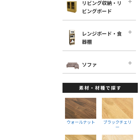
幅160cm－奥行き60cm
リビング収納・リ
ローチェスト
ホワイトオーク
リビングチェア
ビングボード
■幅180cm
幅100cm未満
ホワイトアッシュ
デスクチェア・オフィスチェア
幅180cm－奥行き46cm
幅100cm～150cm未満
リビング収納・リビングボード・メ
メープル
ベンチ
インページ
幅180cm－奥行き60cm
レンジボード・食
幅150cm～200cm未満
ウォールナット
キャビネット・サイドボード
器棚
■幅200cm
幅200cm以上
ブラックチェリー
ウォールナット
幅200cm－奥行き46cm
ウォールナット
レンジボード・食器棚・メインペー
ホワイトオーク
ブラックチェリー
ジ
幅200cm－奥行き60cm
ソファ
ブラックチェリー
ホワイトアッシュ
ホワイトオーク
ダイニングボード
■幅220cm
ホワイトオーク
ソファ・メインページ
座椅子
ホワイトアッシュ
レンジボード
幅220cm－奥行き46cm
ホワイトアッシュ
素材・材種で探す
カウチソファ
スツール
棚・ラック・シェルフ
幅220cmー奥行き60cm
ハイチェスト
1人掛けソファ
ウォールナット
■幅240cm
幅100cm未満
2人掛けソファ
ブラックチェリー
幅240cm－奥行き46cm
幅100cm～150cm未満
3人掛けソファ
ホワイトオーク
ウォールナット
ブラックチェリ
幅240cmー奥行き60cm
幅150cm～200cm未満
ー
ウォールナット
ホワイトアッシュ
幅200cm以上
ブラックチェリー