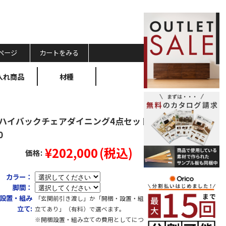
ページ
カートをみる
入れ商品
材種
viaハイバックチェアダイニング4点セット
0
¥202,000
(税込)
価格:
カラー：
脚間：
設置・組み
「玄関前引き渡し」か「開梱・設置・組み
立て:
立てあり」（有料）で選べます。
※開梱設置・組み立ての費用としてにつき