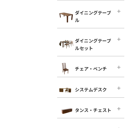
ハイタイプ テレビボード
小型テーブル・ローテーブル
幅100cm未満
ダイニングテーブ
幅100cm未満
幅100cm～150cm未満
ル
幅100cm以上
幅150cm～200cm未満
シンプルタイプ
ダイニングテーブル
幅200cm～300cm未満
ダイニングテーブ
引き出し付きタイプ
幅100cm～150cm未満
幅300cm以上
ルセット
ウォールナット
幅150cm～200cm未満
ウォールナット
ブラックチェリー
幅200cm以上
ダイニングテーブルセット
ブラックチェリー
チェア・ベンチ
ホワイトオーク
2人用
凛／RIN
ホワイトオーク
ホワイトアッシュ
4人用
ウォールナット
チェア・ベンチ・メインページ
ホワイトアッシュ
6人用
ブラックチェリー
システムデスク
ダイニングチェア
シンプルタイプ
ホワイトオーク
ウォールナット
システムデスク・メインページ
引き出し付きタイプ
ホワイトアッシュ
ブラックチェリー
タンス・チェスト
■幅160cm
ウォールナット
ホワイトオーク
幅160cm－奥行き46cm
タンス・チェスト・メインページ
ブラックチェリー
ホワイトアッシュ