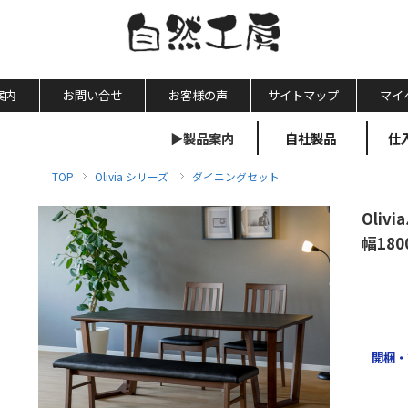
案内
お問い合せ
お客様の声
サイトマップ
マイ
▶製品案内
自社製品
仕
TOP
Olivia シリーズ
ダイニングセット
Oli
幅180
開梱・