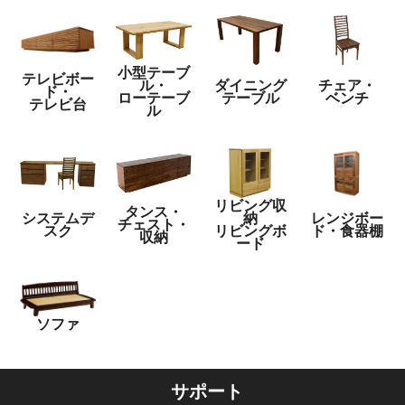
小型テーブ
テレビボー
ル・
ダイニング
チェア・
ド・
ローテーブ
テーブル
ベンチ
テレビ台
ル
リビング収
タンス・
システムデ
納
レンジボー
チェスト・
スク
リビングボ
ド・食器棚
収納
ード
ソファ
サポート