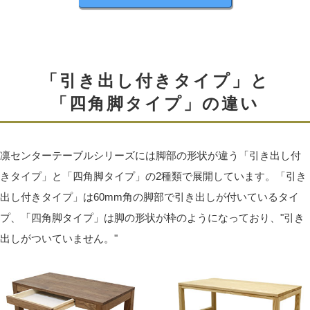
「引き出し付きタイプ」と
オイル塗装／セラウッド塗装
「四角脚タイプ」の違い
オイル塗装またはセラウッド塗装をお選びいただけま
す。
凛センターテーブルシリーズには脚部の形状が違う「引き出し付
オイル塗装は木材にオイルを浸透させるので、表面に塗
きタイプ」と「四角脚タイプ」の2種類で展開しています。「引き
膜を形成しません。木材がもっている本来の色・手触
出し付きタイプ」は60mm角の脚部で引き出しが付いているタイ
り・香りを楽しむことができます。
プ、「四角脚タイプ」は脚の形状が枠のようになっており、"引き
セラウッド塗装は耐候性・耐汚染性・耐熱性・耐久性に
出しがついていません。"
優れています。熱の影響もほとんど受けず、テーブルな
どで起こる輪染みの発生も抑えます。
※セラウッド塗装は別途+3,000円となります。