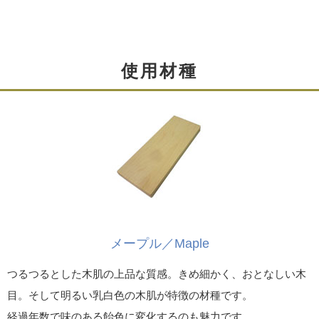
使用材種
安定感ある脚部
"スタンダードタイプ"の脚は60mm角。天板をしっかりと
支え、安定感があります。
しっかりとしていながら、座ったときに太さを感じさせ
メープル／Maple
ない絶妙なサイズとなっています。
つるつるとした木肌の上品な質感。きめ細かく、おとなしい木
"四角脚タイプ"の脚は40mm角の木材を枠組みにし、スリ
目。そして明るい乳白色の木肌が特徴の材種です。
ムな形状で仕上げました。
経過年数で味のある飴色に変化するのも魅力です。
スタイリッシュなフォルムでありながら、しっかりとし