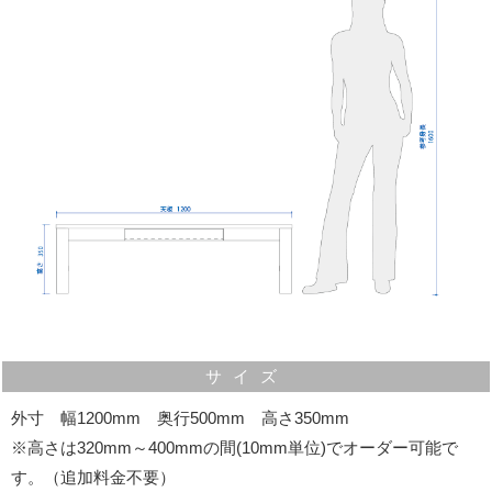
角の面取り加工
弊社ではテーブルの角を取る「角面取り加工」を標準に
て行っております。
テーブル天板や脚部の角を"3mm"ほど取ることで、ぶつ
かったときの痛みが少なくなります。
小さなお子様やご年配に優しい、便利な加工です。
サイズ
外寸 幅1200mm 奥行500mm 高さ350mm
※高さは320mm～400mmの間(10mm単位)でオーダー可能で
す。（追加料金不要）