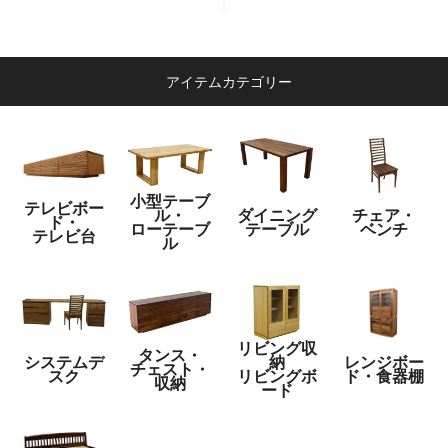
アイテムカテゴリー
小型テーブ
テレビボー
ル・
ダイニング
チェア・
ド・
ローテーブ
テーブル
ベンチ
テレビ台
ル
リビング収
タンス・
システムデ
納
レンジボー
チェスト・
スク
リビングボ
ド・食器棚
収納
ード