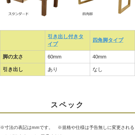
オイル塗装・セラウッド塗装の違い
引き出し付きタ
四角脚タイプ
イプ
脚の太さ
60mm
40mm
引き出し
あり
なし
スペック
蜜蝋ワックス仕上げ
※寸法の表記はmmです。 ※規格や仕様は予告無しに変更される